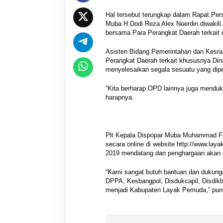
Hal tersebut terungkap dalam Rapat Pe
Muba H Dodi Reza Alex Noerdin diwakil
bersama Para Perangkat Daerah terkait
Asisten Bidang Pemerintahan dan Kesr
Perangkat Daerah terkait khususnya Din
menyelesaikan segala sesuatu yang dipe
“Kita berharap OPD lainnya juga menduku
harapnya.
Plt Kepala Dispopar Muba Muhammad F
secara online di website http://www.la
2019 mendatang dan penghargaan akan d
“Kami sangat butuh bantuan dan dukunga
DPPA, Kesbangpol, Disdukcapil, Disdik
menjadi Kabupaten Layak Pemuda,” pu