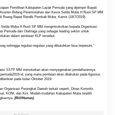
rsiapan Pemilihan Kabupaten Layak Pemuda yang dipimpin Bupati
i Asisten Bidang Peremintahan dan Kesra Setda Muba H Rusli SP MM
 di Ruang Rapat Randik Pemkab Muba, Kamis (18/7/2019).
a Setda Muba H Rusli SP MM mengintruksikan kepada Organisasi
as Pemuda dan Olahraga yang sebagai leading sektor untuk
rlukan dalam penilaian KLP tersebut.
ng sehingga regulasi-regulasi yang dibutuhkan bisa terpenuhi,”
ariz SSTP MM menuturkan akan menyegerakan pendaftarannya
yakpemuda2019.id, yang mana penilaian akan dilakukan pada Agustus
iberikan pada bulan Oktober 2019.
n Organisasi Perangkat Daerah terkait seperti, Dinas Kominfo,
bud, KONI, dan Kini. Mudah-mudahan Kabupaten Muba terpilih
ngkasnya.
(Riil/Humas)