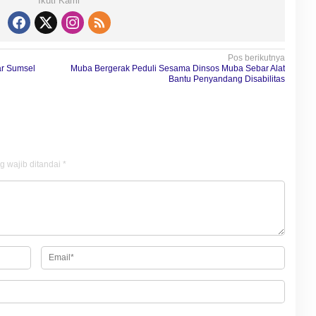
Ikuti Kami
Pos berikutnya
ar Sumsel
Muba Bergerak Peduli Sesama Dinsos Muba Sebar Alat
Bantu Penyandang Disabilitas
g wajib ditandai
*