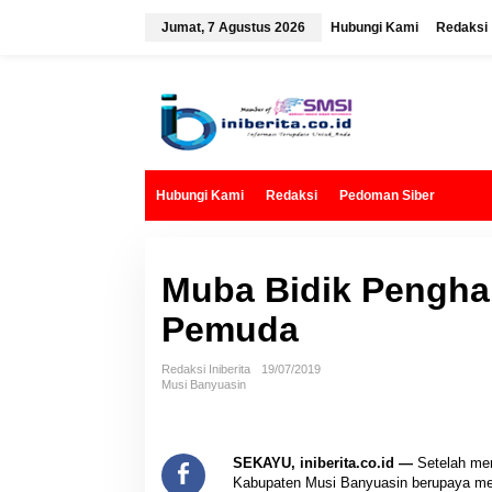
L
e
Jumat, 7 Agustus 2026
Hubungi Kami
Redaksi
w
a
t
i
k
e
k
o
n
t
Hubungi Kami
Redaksi
Pedoman Siber
e
n
Muba Bidik Pengha
Pemuda
Redaksi Iniberita
19/07/2019
Musi Banyuasin
SEKAYU, iniberita.co.id —
Setelah men
Kabupaten Musi Banyuasin berupaya m