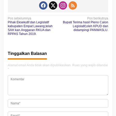
N
Pos sebelumnya
Pos berikutnya
Pihak Eksekutif dan Legislatif
Bupati Terima hasil Pleno Calon
a
kabupaten Empat Lawang,telah
Legislatif,oleh KPUD dan
SAH kan.Anggaran RKUA dan
didampingi PANWASLU.
v
RPPAS Tahun 2019.
i
g
Tinggalkan Balasan
a
s
Alamat email Anda tidak akan dipublikasikan.
Ruas yang wajib ditandai
i
*
p
o
s