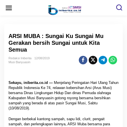
L
e
w
a
t
i
k
e
ARSI MUBA : Sungai Ku Sungai Mu
k
o
Gerakan bersih Sungai untuk Kita
n
Semua
t
e
n
Redaksi Iniberita
12/08/2019
Musi Banyuasin
Sekayu, iniberita.co.id —
Menjelang Peringatan Hari Ulang Tahun
Republik Indonesia Ke 74, relawan kebersihan Arsi (Arus Musi)
bersama Dinas Lingkungan Hidup Dan dinas Pemuda olahraga
Kabupaten Musi Banyuasin gotong royong bersama bersihkan
sampah yang berada di atas pasir Sungai Musi, Sabtu
(10/08/2019).
Dengan berbekal kantong sampah, sapu lidi, clurit, pengait
sampah, dan perlengkapan lainnya, ARSI Muba bersama para