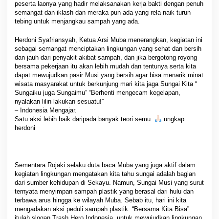
peserta laonya yang hadir melaksanakan kerja bakti dengan penuh
semangat dan iklash dan meraka pun ada yang rela naik turun
tebing untuk menjangkau sampah yang ada.
Herdoni Syafriansyah, Ketua Arsi Muba menerangkan, kegiatan ini
sebagai semangat menciptakan lingkungan yang sehat dan bersih
dan jauh dari penyakit akibat sampah, dan jika bergotong royong
bersama pekerjaan itu akan lebih mudah dan tentunya serta kita
dapat mewujudkan pasir Musi yang bersih agar bisa menarik minat
wisata masyarakat untuk berkunjung mari kita jaga Sungai Kita “
Sungaiku juga Sungaimu” “Berhenti mengecam kegelapan,
nyalakan lilin lakukan sesuatu!”
– Indonesia Mengajar.
Satu aksi lebih baik daripada banyak teori semu.
ungkap
herdoni
Sementara Rojaki selaku duta baca Muba yang juga aktif dalam
kegiatan lingkungan mengatakan kita tahu sungai adalah bagian
dari sumber kehidupan di Sekayu. Namun, Sungai Musi yang surut
ternyata menyimpan sampah plastik yang berasal dari hulu dan
terbawa arus hingga ke wilayah Muba. Sebab itu, hari ini kita
mengadakan aksi peduli sampah plastik. “Bersama Kita Bisa”
itulah slogan Trash Hero Indonesia, untuk mewujudkan lingkungan