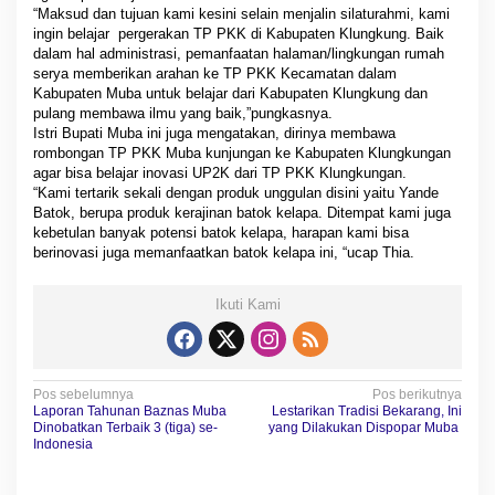
“Maksud dan tujuan kami kesini selain menjalin silaturahmi, kami
ingin belajar pergerakan TP PKK di Kabupaten Klungkung. Baik
dalam hal administrasi, pemanfaatan halaman/lingkungan rumah
serya memberikan arahan ke TP PKK Kecamatan dalam
Kabupaten Muba untuk belajar dari Kabupaten Klungkung dan
pulang membawa ilmu yang baik,”pungkasnya.
Istri Bupati Muba ini juga mengatakan, dirinya membawa
rombongan TP PKK Muba kunjungan ke Kabupaten Klungkungan
agar bisa belajar inovasi UP2K dari TP PKK Klungkungan.
“Kami tertarik sekali dengan produk unggulan disini yaitu Yande
Batok, berupa produk kerajinan batok kelapa. Ditempat kami juga
kebetulan banyak potensi batok kelapa, harapan kami bisa
berinovasi juga memanfaatkan batok kelapa ini, “ucap Thia.
Ikuti Kami
N
Pos sebelumnya
Pos berikutnya
Laporan Tahunan Baznas Muba
Lestarikan Tradisi Bekarang, Ini
a
Dinobatkan Terbaik 3 (tiga) se-
yang Dilakukan Dispopar Muba
Indonesia
v
i