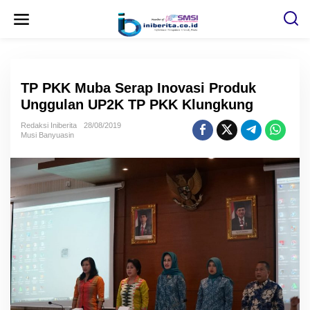
L
e
w
a
t
i
k
e
TP PKK Muba Serap Inovasi Produk
k
o
Unggulan UP2K TP PKK Klungkung
n
t
Redaksi Iniberita
28/08/2019
e
Musi Banyuasin
n