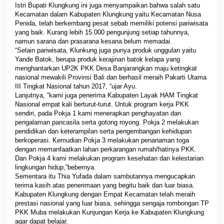
Istri Bupati Klungkung ini juga menyampaikan bahwa salah satu
Kecamatan dalam Kabupaten Klungkung yaitu Kecamatan Nusa
Penida, telah berkembang pesat sebab memiliki potensi pariwisata
yang baik. Kurang lebih 15.000 pengunjung setiap tahunnya,
namun sarana dan prasarana kesana belum memadai.
“Selain pariwisata, Klunkung juga punya produk unggulan yaitu
Yande Batok, berupa produk kerajinan batok kelapa yang
menghantarkan UP2K PKK Desa Banjarangkan maju ketingkat
nasional mewakili Provinsi Bali dan berhasil meraih Pakarti Utama
III Tingkat Nasional tahun 2017, “ujar Ayu.
Lanjutnya, “kami juga penerima Kabupaten Layak HAM Tingkat
Nasional empat kali berturut-turut. Untuk program kerja PKK
sendiri, pada Pokja 1 kami menerapkan penghayatan dan
pengalaman pancasila serta gotong royong. Pokja 2 melakukan
pendidikan dan keterampilan serta pengembangan kehidupan
berkoperasi. Kemudian Pokja 3 melakukan penanaman toga
dengan memanfaatkan lahan perkarangan rumah/hatinya PKK.
Dan Pokja 4 kami melakukan program kesehatan dan kelestarian
lingkungan hidup,”bebernya.
Sementara itu Thia Yufada dalam sambutannya mengucapkan
terima kasih atas penerimaan yang begitu baik dan luar biasa.
Kabupaten Klungkung dengan Empat Kecamatan telah meraih
prestasi nasional yang luar biasa, sehingga sengaja rombongan TP
PKK Muba melakukan Kunjungan Kerja ke Kabupaten Klungkung
agar dapat belajar.