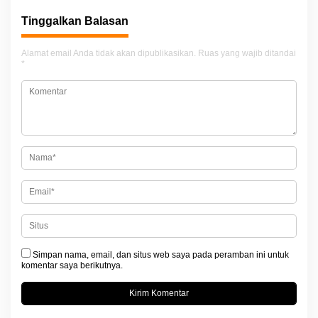
g
Tinggalkan Balasan
a
Alamat email Anda tidak akan dipublikasikan.
Ruas yang wajib ditandai
s
*
i
p
o
s
Simpan nama, email, dan situs web saya pada peramban ini untuk
komentar saya berikutnya.