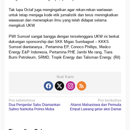
Tak lupa Octaf juga mengingatkan agar rekan-rekan wartawan
untuk tetap menjaga kode etik jurnalistik dan terus meningkatkan
wawasan dan menerapkan ilmu yang telah didapat selama
mengikuti UKW.
PWI Sumsel sangat bangga dengan terselenggara UKW ini berkat
dukungan sponsorship dari SKK Migas Sumbagsel – KKKS
Sumsel diantaranya , Pertamina EP, Conoco Phillips, Medco
Energy E&P Indonesia, Pertamina PHE Jambi Me rang, Tiara
Bumi Petroleum, SRMD, Tropik Energy dan Talisman Energy. (Ril)
Ikuti Kami
N
Pos sebelumnya
Pos berikutnya
Dua Pengedar Sabu Diamankan
Aliansi Mahasiswa dan Pemuda
a
Satres Narkoba Polres Muba
Empat Lawang gelar aksi Damai
v
i