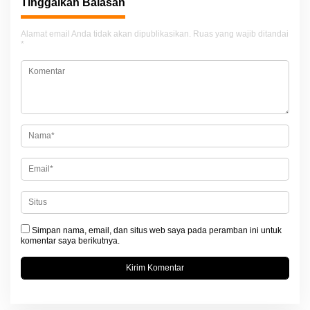
Tinggalkan Balasan
g
a
Alamat email Anda tidak akan dipublikasikan.
Ruas yang wajib ditandai
*
s
i
p
o
s
Simpan nama, email, dan situs web saya pada peramban ini untuk
komentar saya berikutnya.