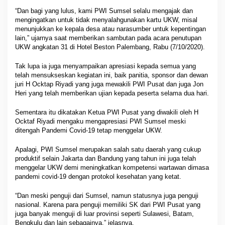
“Dan bagi yang lulus, kami PWI Sumsel selalu mengajak dan
mengingatkan untuk tidak menyalahgunakan kartu UKW, misal
menunjukkan ke kepala desa atau narasumber untuk kepentingan
lain,” ujarnya saat memberikan sambutan pada acara penutupan
UKW angkatan 31 di Hotel Beston Palembang, Rabu (7/10/2020).
Tak lupa ia juga menyampaikan apresiasi kepada semua yang
telah mensukseskan kegiatan ini, baik panitia, sponsor dan dewan
juri H Ocktap Riyadi yang juga mewakili PWI Pusat dan juga Jon
Heri yang telah memberikan ujian kepada peserta selama dua hari.
Sementara itu dikatakan Ketua PWI Pusat yang diwakili oleh H
Ocktaf Riyadi mengaku mengapresiasi PWI Sumsel meski
ditengah Pandemi Covid-19 tetap menggelar UKW.
Apalagi, PWI Sumsel merupakan salah satu daerah yang cukup
produktif selain Jakarta dan Bandung yang tahun ini juga telah
menggelar UKW demi meningkatkan kompetensi wartawan dimasa
pandemi covid-19 dengan protokol kesehatan yang ketat.
“Dan meski penguji dari Sumsel, namun statusnya juga penguji
nasional. Karena para penguji memiliki SK dari PWI Pusat yang
juga banyak menguji di luar provinsi seperti Sulawesi, Batam,
Bengkulu dan lain sebagainya,” jelasnya.