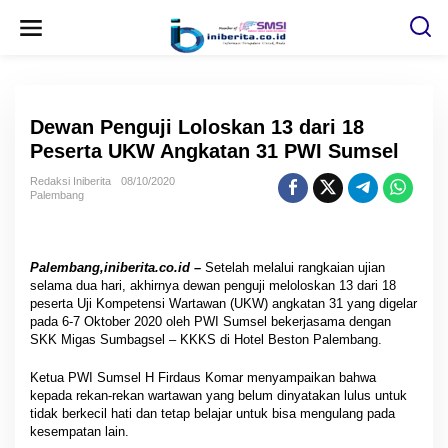
L
e
w
a
t
i
k
e
Dewan Penguji Loloskan 13 dari 18
k
o
Peserta UKW Angkatan 31 PWI Sumsel
n
t
Redaksi Iniberita
08/10/2020
e
Palembang
n
Palembang,iniberita.co.id –
Setelah melalui rangkaian ujian
selama dua hari, akhirnya dewan penguji meloloskan 13 dari 18
peserta Uji Kompetensi Wartawan (UKW) angkatan 31 yang digelar
pada 6-7 Oktober 2020 oleh PWI Sumsel bekerjasama dengan
SKK Migas Sumbagsel – KKKS di Hotel Beston Palembang.
Ketua PWI Sumsel H Firdaus Komar menyampaikan bahwa
kepada rekan-rekan wartawan yang belum dinyatakan lulus untuk
tidak berkecil hati dan tetap belajar untuk bisa mengulang pada
kesempatan lain.