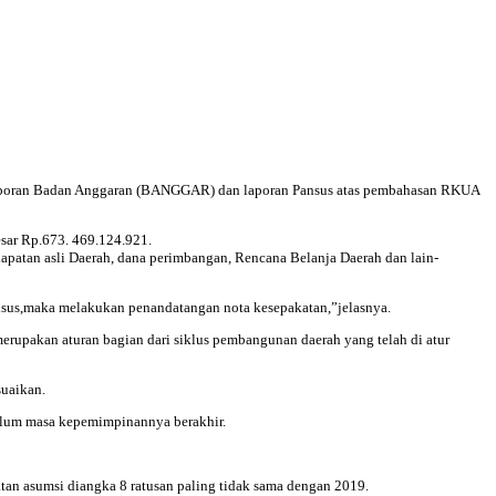
aporan Badan Anggaran (BANGGAR) dan laporan Pansus atas pembahasan RKUA
sar Rp.673. 469.124.921.
dapatan asli Daerah, dana perimbangan, Rencana Belanja Daerah dan lain-
nsus,maka melakukan penandatangan nota kesepakatan,”jelasnya.
pakan aturan bagian dari siklus pembangunan daerah yang telah di atur
suaikan.
elum masa kepemimpinannya berakhir.
tan asumsi diangka 8 ratusan paling tidak sama dengan 2019.