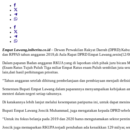
Empat Lawang,iniberita.co.id
– Dewan Perwakilan Rakyat Daerah (DPRD) Kab
dan RPPAS tahun anggaran 2019,di Aula Rapat DPRD Empat Lawang,senin(12/08
Dalam paparan Badan anggaran RKUA yang di laporkan oleh pihak juru bicara M
(Enam Ratus Tujuh Puluh Tiga miliar Empat Ratus enam Puluh sembilan juta sera
lain,dari hasil perhitungan prioritas.
“Tahun anggaran setelah dihitung pembelanjaan dan pembiayaan menjadi defisi
Sementara Bupati Empat Lawang dalam paparannya menyampaikan kebijakan angg
menteri dalam negeri setiap tahunnya.
Di katakannya lebih lanjut melalui kesempatan paripurna ini, untuk dapat meni
Bupati Empat Lawang Joncik Muhammad, juga mengatakan kepada DPRD sebelum m
“Untuk itu fokus belanja pada 2019 dan 2020 harus mengutamakan sektor pentin
Joncik juga memaparkan RKUPA terjadi perubahan ada kenaikkan 129 milyar, sem