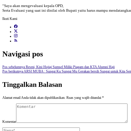
“Saya akan mengevaluasi kepala OPD,
Serta Evaluasi yang saat ini dinilai oleh Bupati yaitu harus mampu mendatangka
Ikuti Kami
Navigasi pos
Pos sebelumnya
Resmi, Kini Hujjaj Sumsel Miliki Piagam dan KTA Alumni Haji
Pos berikutnya
ARSI MUBA : Sungai Ku Sungai Mu Gerakan bersih Sungai untuk Kita Se
Tinggalkan Balasan
Alamat email Anda tidak akan dipublikasikan.
Ruas yang wajib ditandai
*
Komentar