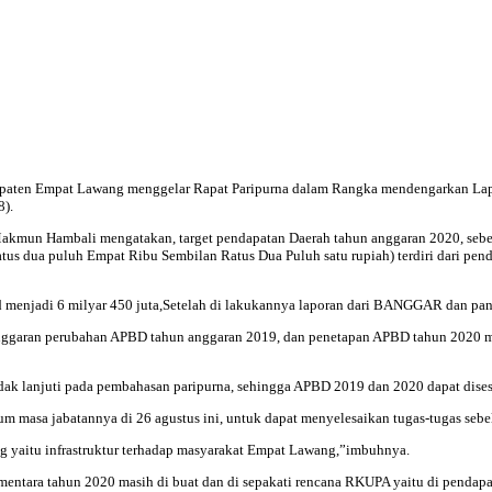
upaten Empat Lawang menggelar Rapat Paripurna dalam Rangka mendengarkan L
).
akmun Hambali mengatakan, target pendapatan Daerah tahun anggaran 2020, sebe
tus dua puluh Empat Ribu Sembilan Ratus Dua Puluh satu rupiah) terdiri dari pen
d menjadi 6 milyar 450 juta,Setelah di lakukannya laporan dari BANGGAR dan pa
aran perubahan APBD tahun anggaran 2019, dan penetapan APBD tahun 2020 meru
ndak lanjuti pada pembahasan paripurna, sehingga APBD 2019 dan 2020 dapat dise
asa jabatannya di 26 agustus ini, untuk dapat menyelesaikan tugas-tugas seb
g yaitu infrastruktur terhadap masyarakat Empat Lawang,”imbuhnya.
entara tahun 2020 masih di buat dan di sepakati rencana RKUPA yaitu di pendapa