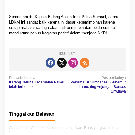
Sementara itu Kepala Bidang Anlisa Intel Polda Sumsel, acara
LDKM ini sangat baik karena ini dasar kepemimpinan karena
setiap mahasiswa juga akan jadi pemimpin dari polda sumsel
mendukung penuh kegiatan positif dalam menjaga NKRI.
Ikuti Kami
N
Pos sebelumnya
Pos berikutnya
Karang Taruna Kecamatan Paiker
Pertama Di Sumbagsel, Gubernur
a
telah terbentuk.
Launching Anjungan Bansos
Sriwijaya
v
i
g
Tinggalkan Balasan
a
Alamat email Anda tidak akan dipublikasikan.
Ruas yang wajib ditandai
s
*