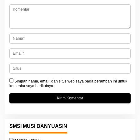
i
p
o
s
Simpan nama, email, dan situs web saya pada peramban ini untuk
komentar saya berikutnya.
SMSI MUSI BANYUASIN