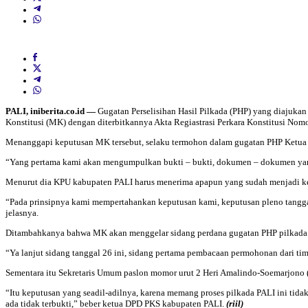
PALI, iniberita.co.id —
Gugatan Perselisihan Hasil Pilkada (PHP) yang diajukan
Konstitusi (MK) dengan diterbitkannya Akta Regiastrasi Perkara Konstitusi N
Menanggapi keputusan MK tersebut, selaku termohon dalam gugatan PHP Ketua
“Yang pertama kami akan mengumpulkan bukti – bukti, dokumen – dokumen yang di
Menurut dia KPU kabupaten PALI harus menerima apapun yang sudah menjadi 
“Pada prinsipnya kami mempertahankan keputusan kami, keputusan pleno tanggal
jelasnya.
Ditambahkanya bahwa MK akan menggelar sidang perdana gugatan PHP pilkada P
“Ya lanjut sidang tanggal 26 ini, sidang pertama pembacaan permohonan dari t
Sementara itu Sekretaris Umum paslon momor urut 2 Heri Amalindo-Soemarjo
“Itu keputusan yang seadil-adilnya, karena memang proses pilkada PALI ini tidak
ada tidak terbukti,” beber ketua DPD PKS kabupaten PALI.
(riil)