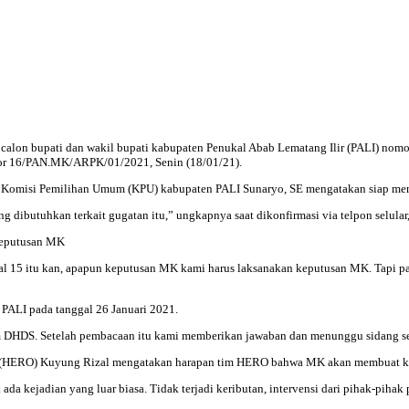
 calon bupati dan wakil bupati kabupaten Penukal Abab Lematang Ilir (PALI) nom
omor 16/PAN.MK/ARPK/01/2021, Senin (18/01/21).
 Komisi Pemilihan Umum (KPU) kabupaten PALI Sunaryo, SE mengatakan siap meng
butuhkan terkait gugatan itu,” ungkapnya saat dikonfirmasi via telpon selular,
keputusan MK
 15 itu kan, apapun keputusan MK kami harus laksanakan keputusan MK. Tapi pal
ALI pada tanggal 26 Januari 2021.
im DHDS. Setelah pembacaan itu kami memberikan jawaban dan menunggu sidang se
no (HERO) Kuyung Rizal mengatakan harapan tim HERO bahwa MK akan membuat ke
 ada kejadian yang luar biasa. Tidak terjadi keributan, intervensi dari pihak-pih