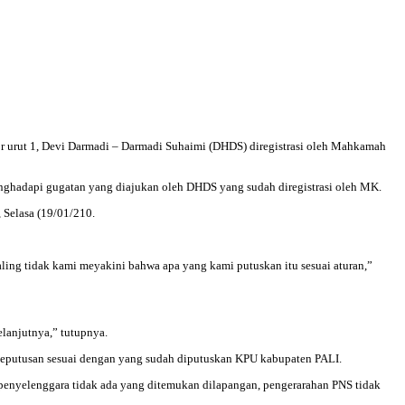
or urut 1, Devi Darmadi – Darmadi Suhaimi (DHDS) diregistrasi oleh Mahkamah
hadapi gugatan yang diajukan oleh DHDS yang sudah diregistrasi oleh MK.
 Selasa (19/01/210.
ing tidak kami meyakini bahwa apa yang kami putuskan itu sesuai aturan,”
lanjutnya,” tutupnya.
putusan sesuai dengan yang sudah diputuskan KPU kabupaten PALI.
ak penyelenggara tidak ada yang ditemukan dilapangan, pengerarahan PNS tidak