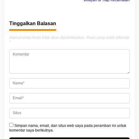
v
i
g
Tinggalkan Balasan
a
Alamat email Anda tidak akan dipublikasikan.
Ruas yang wajib ditandai
s
*
i
p
o
s
Simpan nama, email, dan situs web saya pada peramban ini untuk
komentar saya berikutnya.