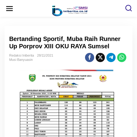
L
e
w
a
t
i
k
e
Bertanding Sportif, Muba Raih Runner
k
o
Up Porprov XIII OKU RAYA Sumsel
n
t
Redaksi Iniberita
28/11/2021
e
Musi Banyuasin
n