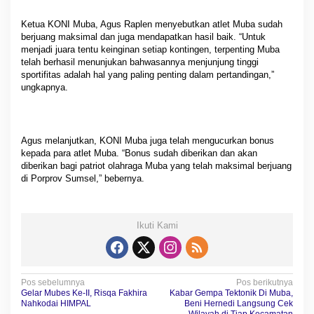
Ketua KONI Muba, Agus Raplen menyebutkan atlet Muba sudah
berjuang maksimal dan juga mendapatkan hasil baik. “Untuk
menjadi juara tentu keinginan setiap kontingen, terpenting Muba
telah berhasil menunjukan bahwasannya menjunjung tinggi
sportifitas adalah hal yang paling penting dalam pertandingan,”
ungkapnya.
Agus melanjutkan, KONI Muba juga telah mengucurkan bonus
kepada para atlet Muba. “Bonus sudah diberikan dan akan
diberikan bagi patriot olahraga Muba yang telah maksimal berjuang
di Porprov Sumsel,” bebernya.
Ikuti Kami
N
Pos sebelumnya
Pos berikutnya
Gelar Mubes Ke-II, Risqa Fakhira
Kabar Gempa Tektonik Di Muba,
a
Nahkodai HIMPAL
Beni Hernedi Langsung Cek
Wilayah di Tiap Kecamatan