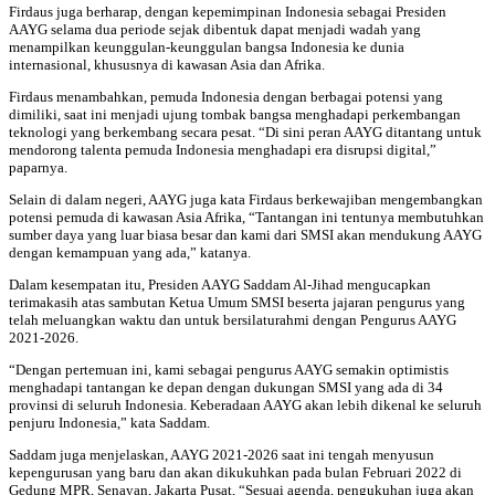
Firdaus juga berharap, dengan kepemimpinan Indonesia sebagai Presiden
AAYG selama dua periode sejak dibentuk dapat menjadi wadah yang
menampilkan keunggulan-keunggulan bangsa Indonesia ke dunia
internasional, khususnya di kawasan Asia dan Afrika.
Firdaus menambahkan, pemuda Indonesia dengan berbagai potensi yang
dimiliki, saat ini menjadi ujung tombak bangsa menghadapi perkembangan
teknologi yang berkembang secara pesat. “Di sini peran AAYG ditantang untuk
mendorong talenta pemuda Indonesia menghadapi era disrupsi digital,”
paparnya.
Selain di dalam negeri, AAYG juga kata Firdaus berkewajiban mengembangkan
potensi pemuda di kawasan Asia Afrika, “Tantangan ini tentunya membutuhkan
sumber daya yang luar biasa besar dan kami dari SMSI akan mendukung AAYG
dengan kemampuan yang ada,” katanya.
Dalam kesempatan itu, Presiden AAYG Saddam Al-Jihad mengucapkan
terimakasih atas sambutan Ketua Umum SMSI beserta jajaran pengurus yang
telah meluangkan waktu dan untuk bersilaturahmi dengan Pengurus AAYG
2021-2026.
“Dengan pertemuan ini, kami sebagai pengurus AAYG semakin optimistis
menghadapi tantangan ke depan dengan dukungan SMSI yang ada di 34
provinsi di seluruh Indonesia. Keberadaan AAYG akan lebih dikenal ke seluruh
penjuru Indonesia,” kata Saddam.
Saddam juga menjelaskan, AAYG 2021-2026 saat ini tengah menyusun
kepengurusan yang baru dan akan dikukuhkan pada bulan Februari 2022 di
Gedung MPR, Senayan, Jakarta Pusat, “Sesuai agenda, pengukuhan juga akan