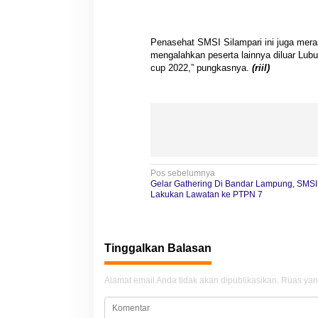
Penasehat SMSI Silampari ini juga mera
mengalahkan peserta lainnya diluar Lubuk
cup 2022,” pungkasnya.
(riil)
N
Pos sebelumnya
Gelar Gathering Di Bandar Lampung, SMS
a
Lakukan Lawatan ke PTPN 7
v
i
Tinggalkan Balasan
g
a
Alamat email Anda tidak akan dipublikasikan.
Ruas yan
s
i