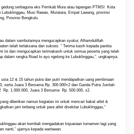
a gedung serbaguna eks Pemkab Mura atau lapangan PTMSI Kota
itu Lubuklinggau, Musi Rawas, Muratara, Empat Lawang, provinsi
g, Provinsi Bengkulu.
gau dalam sambutannya mengucapkan syukur, Alhamdulillah
aten telah terlaksana dan sukses. “ Terima kasih kepada panitia
t ini dan mengucapkan terimakasih untuk semua peserta yang telah
p dalam rangka Road to ayo ngelong ke Lubuklinggau,”. ungkapnya.
 usia 12 & 15 tahun putra dan putri mendapatkan uang pembinaan
00, serta Juara 3 Bersama Rp. 300.000×2 dan Ganda Putra Jumlah
2 Rp. 1.000.000, Juara 3 Bersama Rp. 500.000, x2.
 yang diberikan namun kegiatan ini untuk mencari bakat atlet &
tkan jam terbang untuk para atlet disekitar Lubuklinggau,”
klinggau akan kembali mengadakan kejuaraan turnamen lagi yang
pan nanti,” ujarnya kepada wartawan.