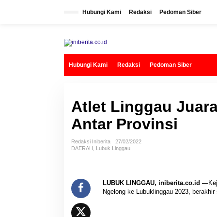
L
e
Hubungi Kami
Redaksi
Pedoman Siber
w
a
t
i
k
e
k
Hubungi Kami
Redaksi
Pedoman Siber
o
n
t
e
n
Atlet Linggau Juar
Antar Provinsi
Redaksi Iniberita
27/02/2022
DAERAH
,
Lubuk Linggau
LUBUK LINGGAU, iniberita.co.id —
Ke
Ngelong ke Lubuklinggau 2023, berakhir