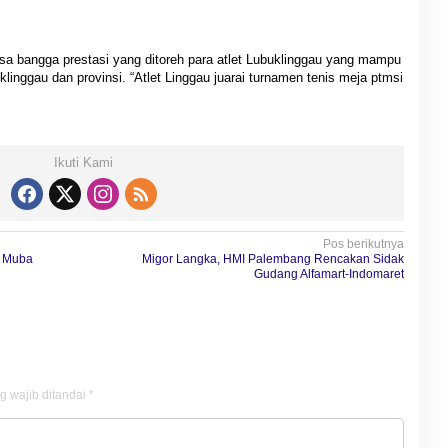
sa bangga prestasi yang ditoreh para atlet Lubuklinggau yang mampu
linggau dan provinsi. “Atlet Linggau juarai turnamen tenis meja ptmsi
Ikuti Kami
Pos berikutnya
I Muba
Migor Langka, HMI Palembang Rencakan Sidak
Gudang Alfamart-Indomaret
g wajib ditandai
*