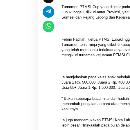
Turnamen PTMSI Cup yang digelar pad
Lubuklinggau diikuti antar Provinsi, ya
Sumsel dan Rejang Lebong dan Kepahian
Febrio Fadilah, Ketua PTMSI Lubukling
Turnamen tenis meja yang diikut 6 kabup
yang telah membantu terlaksananya even
mengikuti turnamen kejuaraan PTMSI Cu
Ia menjelaskan pada kelas anak sekolah
Juara 1 Rp. 500.000, Juara 2 Rp. 400.0
Usia 85+ Juara 1 Rp. 1.500.000, Juara 
“ Bukan seberapa besar nilai dari hadiah
menambah pengalaman baru atau meningka
kanjutnya.
Ia juga mengemukakan PTMSI Kota Lubu
lebih besar. “Insyaallah pada bulan dela