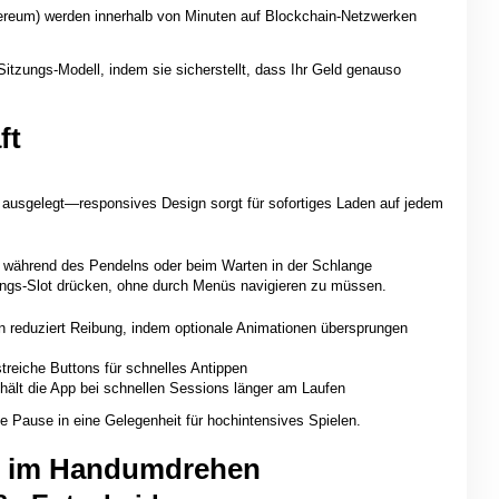
ereum) werden innerhalb von Minuten auf Blockchain‑Netzwerken
‑Sitzungs‑Modell, indem sie sicherstellt, dass Ihr Geld genauso
ft
t ausgelegt—responsives Design sorgt für sofortiges Laden auf jedem
on während des Pendelns oder beim Warten in der Schlange
lings‑Slot drücken, ohne durch Menüs navigieren zu müssen.
on reduziert Reibung, indem optionale Animationen übersprungen
streiche Buttons für schnelles Antippen
 hält die App bei schnellen Sessions länger am Laufen
e Pause in eine Gelegenheit für hochintensives Spielen.
 im Handumdrehen