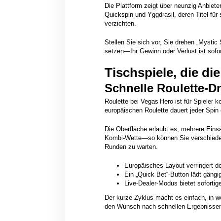
Die Plattform zeigt über neunzig Anbiete
Quickspin und Yggdrasil, deren Titel für
verzichten.
Stellen Sie sich vor, Sie drehen „Mysti
setzen—Ihr Gewinn oder Verlust ist sofor
Tischspiele, die di
Schnelle Roulette‑
Roulette bei Vegas Hero ist für Spieler
europäischen Roulette dauert jeder Spi
Die Oberfläche erlaubt es, mehrere Einsät
Kombi‑Wette—so können Sie verschiedene
Runden zu warten.
Europäisches Layout verringert d
Ein „Quick Bet“-Button lädt gäng
Live‑Dealer‑Modus bietet soforti
Der kurze Zyklus macht es einfach, in 
den Wunsch nach schnellen Ergebnissen 