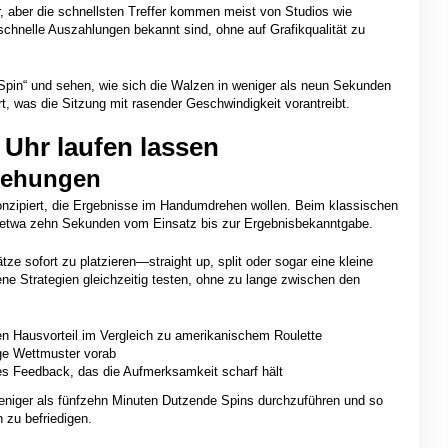
r, aber die schnellsten Treffer kommen meist von Studios wie
 schnelle Auszahlungen bekannt sind, ohne auf Grafikqualität zu
c Spin“ und sehen, wie sich die Walzen in weniger als neun Sekunden
t, was die Sitzung mit rasender Geschwindigkeit vorantreibt.
e Uhr laufen lassen
Drehungen
 konzipiert, die Ergebnisse im Handumdrehen wollen. Beim klassischen
n etwa zehn Sekunden vom Einsatz bis zur Ergebnisbekanntgabe.
ze sofort zu platzieren—straight up, split oder sogar eine kleine
 Strategien gleichzeitig testen, ohne zu lange zwischen den
en Hausvorteil im Vergleich zu amerikanischem Roulette
ige Wettmuster vorab
ges Feedback, das die Aufmerksamkeit scharf hält
weniger als fünfzehn Minuten Dutzende Spins durchzuführen und so
zu befriedigen.