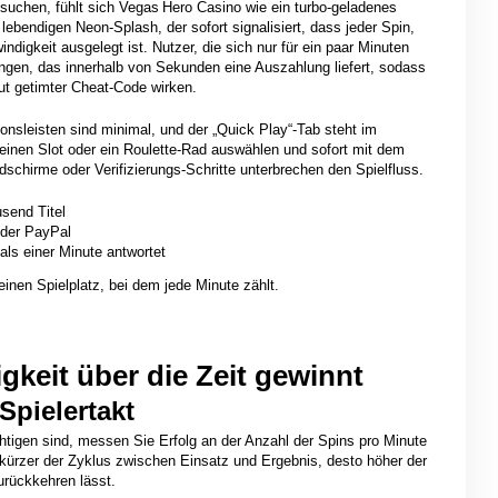
suchen, fühlt sich Vegas Hero Casino wie ein turbo‑geladenes
 lebendigen Neon‑Splash, der sofort signalisiert, dass jeder Spin,
digkeit ausgelegt ist. Nutzer, die sich nur für ein paar Minuten
ringen, das innerhalb von Sekunden eine Auszahlung liefert, sodass
ut getimter Cheat‑Code wirken.
ionsleisten sind minimal, und der „Quick Play“-Tab steht im
 einen Slot oder ein Roulette‑Rad auswählen und sofort mit dem
schirme oder Verifizierungs‑Schritte unterbrechen den Spielfluss.
usend Titel
oder PayPal
als einer Minute antwortet
inen Spielplatz, bei dem jede Minute zählt.
eit über die Zeit gewinnt
 Spielertakt
tigen sind, messen Sie Erfolg an der Anzahl der Spins pro Minute
 kürzer der Zyklus zwischen Einsatz und Ergebnis, desto höher der
rückkehren lässt.