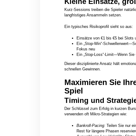
Kleine Einsätze, gr
Kurz‑Sessions treiben die Spieler natürli
langfristiges Ansammeln setzen.
Ein typisches Risikoprofil sieht so aus:
Einsätze von €1 bis €5 bei Slots 
Ein „Stop‑Win“-Schwellenwert—Sob
Fokus neu
Ein „Stop‑Loss“-Limit—Wenn Sie €
Dieser disziplinierte Ansatz hält emoti
schnellen Gewinnen.
Maximieren Sie Ihr
Spiel
Timing und Strategi
Der Schlüssel zum Erfolg in kurzen Burst
verwenden oft Mikro‑Strategien wie:
Bankroll‑Pacing:
Teilen Sie nur ei
Rest für längere Phasen reserviere