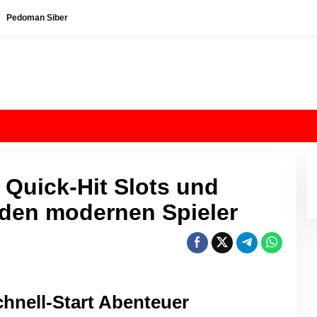
Pedoman Siber
 Quick‑Hit Slots und
r den modernen Spieler
chnell‑Start Abenteuer