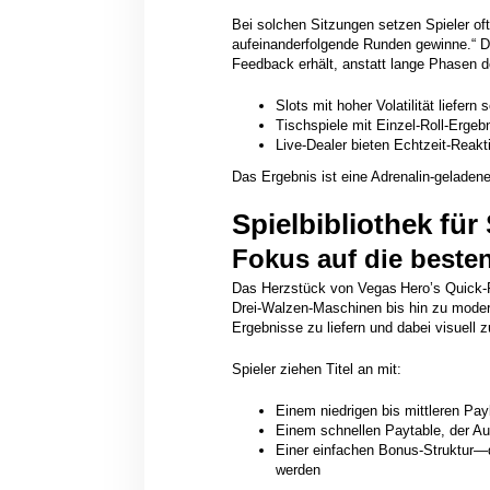
Bei solchen Sitzungen setzen Spieler oft 
aufeinanderfolgende Runden gewinne.“ Di
Feedback erhält, anstatt lange Phasen d
Slots mit hoher Volatilität liefer
Tischspiele mit Einzel‑Roll‑Ergebn
Live‑Dealer bieten Echtzeit‑Reak
Das Ergebnis ist eine Adrenalin‑geladene 
Spielbibliothek für
Fokus auf die besten
Das Herzstück von Vegas Hero’s Quick‑Pla
Drei‑Walzen‑Maschinen bis hin zu modern
Ergebnisse zu liefern und dabei visuell z
Spieler ziehen Titel an mit:
Einem niedrigen bis mittleren Pa
Einem schnellen Paytable, der Aus
Einer einfachen Bonus‑Struktur—d
werden