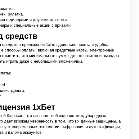
риантов.
ек, рулетка.
ния с дилерами и другими игроками.
ниры и специальные акции с призами.
д средств
 средств в приложении 1хБет довольно проста и удобна.
ые способы оплаты, включая кредитные карты, электронные
о отметить, что минимальные суммы для депозитов и выводов
чать играть даже с небольшими вложениями.
платы:
ard.
ндекс.Деньги.
m.
ицензия 1хБет
нной Кюрасао, что означает соблюдение международных
то дает игрокам уверенность в том, что их данные защищены, а
льзует современные технологии шифрования и аутентификации,
а и взлома аккаунтов.