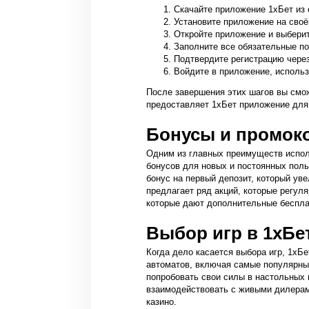
Скачайте приложение 1хБет из 
Установите приложение на своё
Откройте приложение и выберит
Заполните все обязательные по
Подтвердите регистрацию через
Войдите в приложение, исполь
После завершения этих шагов вы смо
предоставляет 1хБет приложение для
Бонусы и промок
Одним из главных преимуществ испол
бонусов для новых и постоянных поль
бонус на первый депозит, который ув
предлагает ряд акций, которые регул
которые дают дополнительные беспла
Выбор игр в 1хБе
Когда дело касается выбора игр, 1хБ
автоматов, включая самые популярны
попробовать свои силы в настольных и
взаимодействовать с живыми дилерам
казино.