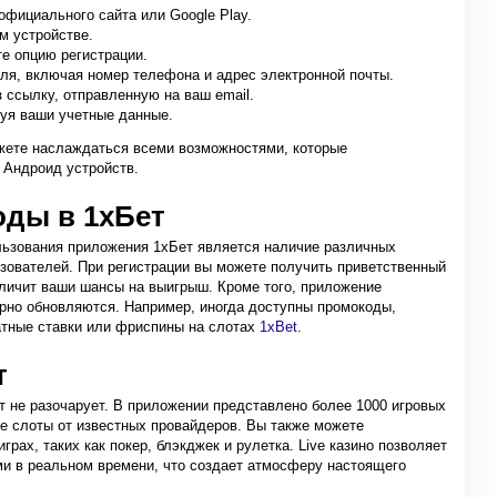
официального сайта или Google Play.
м устройстве.
е опцию регистрации.
ля, включая номер телефона и адрес электронной почты.
 ссылку, отправленную на ваш email.
зуя ваши учетные данные.
жете наслаждаться всеми возможностями, которые
 Андроид устройств.
оды в 1хБет
ьзования приложения 1хБет является наличие различных
зователей. При регистрации вы можете получить приветственный
еличит ваши шансы на выигрыш. Кроме того, приложение
ярно обновляются. Например, иногда доступны промокоды,
тные ставки или фриспины на слотах
1xBet
.
т
ет не разочарует. В приложении представлено более 1000 игровых
е слоты от известных провайдеров. Вы также можете
грах, таких как покер, блэкджек и рулетка. Live казино позволяет
и в реальном времени, что создает атмосферу настоящего