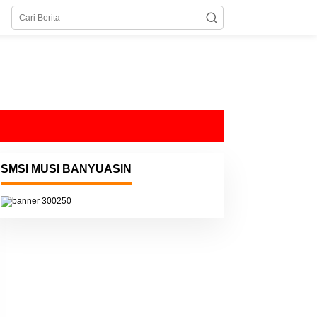
SMSI MUSI BANYUASIN