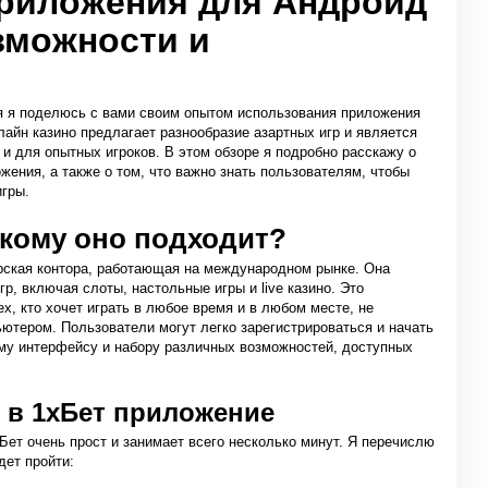
приложения для Андроид
зможности и
ня я поделюсь с вами своим опытом использования приложения
лайн казино предлагает разнообразие азартных игр и является
 и для опытных игроков. В этом обзоре я подробно расскажу о
ения, а также о том, что важно знать пользователям, чтобы
гры.
 кому оно подходит?
рская контора, работающая на международном рынке. Она
р, включая слоты, настольные игры и live казино. Это
х, кто хочет играть в любое время и в любом месте, не
ютером. Пользователи могут легко зарегистрироваться и начать
ому интерфейсу и набору различных возможностей, доступных
д в 1хБет приложение
Бет очень прост и занимает всего несколько минут. Я перечислю
дет пройти: