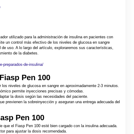
0
ador utilizado para la administración de insulina en pacientes con
mite un control más efectivo de los niveles de glucosa en sangre
d de uso. A lo largo del artículo, exploraremos sus características,
miento de la diabetes.
de-preparados-de-insulina/
 Fiasp Pen 100
r los niveles de glucosa en sangre en aproximadamente 2-3 minutos.
nómico permite inyecciones precisas y cómodas.
daptar la dosis según las necesidades del paciente.
ue previenen la sobreinyección y aseguran una entrega adecuada del
iasp Pen 100
de que el Fiasp Pen 100 esté bien cargado con la insulina adecuada.
ctor para ajustar la dosis recomendada.