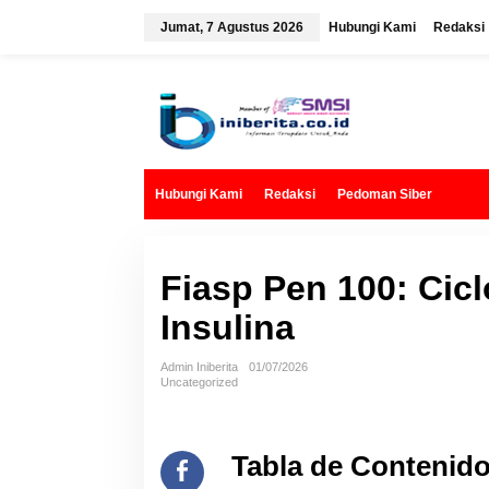
L
e
Jumat, 7 Agustus 2026
Hubungi Kami
Redaksi
w
a
t
i
k
e
k
o
n
t
Hubungi Kami
Redaksi
Pedoman Siber
e
n
Fiasp Pen 100: Cic
Insulina
Admin Iniberita
01/07/2026
Uncategorized
Tabla de Contenid