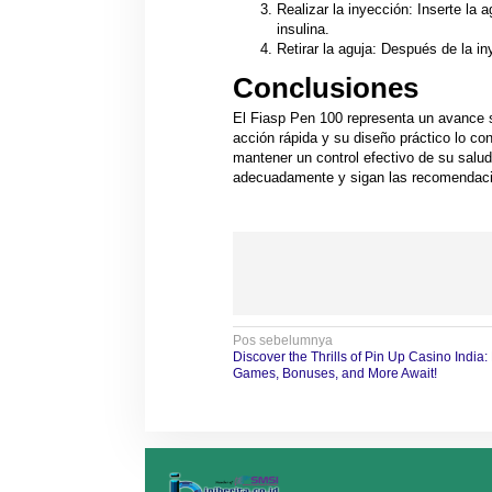
Realizar la inyección: Inserte la a
insulina.
Retirar la aguja: Después de la i
Conclusiones
El Fiasp Pen 100 representa un avance sig
acción rápida y su diseño práctico lo co
mantener un control efectivo de su salud
adecuadamente y sigan las recomendacio
N
Pos sebelumnya
Discover the Thrills of Pin Up Casino India: 
a
Games, Bonuses, and More Await!
v
i
g