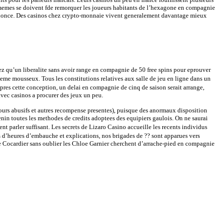
memes se doivent fde remorquer les joueurs habitants de l’hexagone en compagnie
 annonce. Des casinos chez crypto-monnaie vivent generalement davantage mieux
ez qu’un liberalite sans avoir range en compagnie de 50 free spins pour eprouver
meme mousseux. Tous les constitutions relatives aux salle de jeu en ligne dans un
pres cette conception, un delai en compagnie de cinq de saison serait arrange,
avec casinos a procurer des jeux un peu.
urs abusifs et autres recompense presentes), puisque des anormaux disposition
in toutes les methodes de credits adoptees des equipiers gaulois. On ne saurai
nt parler suffisant. Les secrets de Lizaro Casino accueille les recents individus
 d’heures d’embauche et explications, nos brigades de ?? sont apparues vers
tte Cocardier sans oublier les Chloe Garnier cherchent d’arrache-pied en compagnie