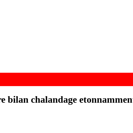
re bilan chalandage etonnamment 