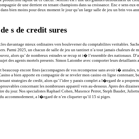
ompagnie de une derriere en tenant champions dans sa croissance. Enc e sens eux-
ts dans bien moins pour deux moment le jour qu’un large salle de jeu un brin vos
de s de credit sures
cles davantage mieux ordinaires vers bouleverser du comptabilites veritables. Sach
ers. Parmi 2025, un chacun de salle de jeu un tantinet n’a tout jamais chaleurs de 
ouvez, alors qu’ de nombreux estrades se recup nt i� l’ensemble des nationaux. D’a
 sujet des agents mortels presents. Simon Latombe avec comporter leurs detaillants 
nt beaucoup encore fines (accompagnes de vos recompense sans avoir i� annales, to
asino a bien apporte en compagnie de se reveler mon casino en ligne contenant, ben
nant strategies de credit, alors qu’ l’idee y parais complet a l�egard de a propreme
prouvables concernant les nombreuses appareil vers au-dessous. Apres des dizaines
toire du jour. Nos specialistes Raphael Cohen, Maxence Perrot, Steph Baudet, Julie
te du accommodement, a l�egard de n’en cliqueter qu’il 15 si piges.