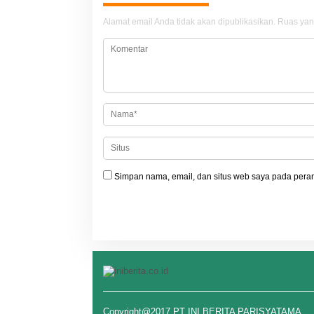
a
Alamat email Anda tidak akan dipublikasikan.
Ruas yan
s
i
p
o
s
Simpan nama, email, dan situs web saya pada peram
Copyright@2017 PT INI BERITA PARISYATAMA