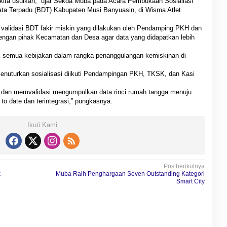
ita usulkan,” ujar Sekda Muba pada Acara Pembukaan Sosialiasi
Data Terpadu (BDT) Kabupaten Musi Banyuasin, di Wisma Atlet
 validasi BDT fakir miskin yang dilakukan oleh Pendamping PKH dan
engan pihak Kecamatan dan Desa agar data yang didapatkan lebih
uk semua kebijakan dalam rangka penanggulangan kemiskinan di
nuturkan sosialisasi diikuti Pendampingan PKH, TKSK, dan Kasi
si dan memvalidasi mengumpulkan data rinci rumah tangga menuju
 to date dan terintegrasi,” pungkasnya.
Ikuti Kami
Pos berikutnya
k
Muba Raih Penghargaan Seven Outstanding Kategori
Smart City