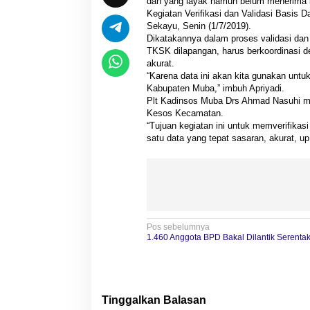
dan yang layak namun belum menerima k
Kegiatan Verifikasi dan Validasi Basis 
Sekayu, Senin (1/7/2019).
Dikatakannya dalam proses validasi dan
TKSK dilapangan, harus berkoordinasi d
akurat.
“Karena data ini akan kita gunakan unt
Kabupaten Muba,” imbuh Apriyadi.
Plt Kadinsos Muba Drs Ahmad Nasuhi me
Kesos Kecamatan.
“Tujuan kegiatan ini untuk memverifika
satu data yang tepat sasaran, akurat, up
N
Pos sebelumnya
1.460 Anggota BPD Bakal Dilantik Serenta
a
v
i
Tinggalkan Balasan
g