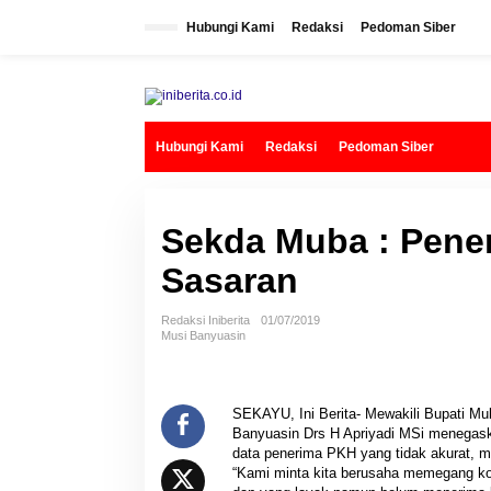
L
e
Hubungi Kami
Redaksi
Pedoman Siber
w
a
t
i
k
e
k
Hubungi Kami
Redaksi
Pedoman Siber
o
n
t
e
n
Sekda Muba : Pene
Sasaran
Redaksi Iniberita
01/07/2019
Musi Banyuasin
SEKAYU, Ini Berita- Mewakili Bupati Mu
Banyuasin Drs H Apriyadi MSi menegask
data penerima PKH yang tidak akurat, ma
“Kami minta kita berusaha memegang ko