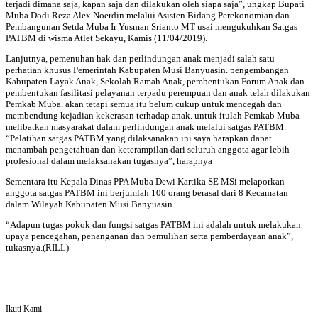
terjadi dimana saja, kapan saja dan dilakukan oleh siapa saja”, ungkap Bupati
Muba Dodi Reza Alex Noerdin melalui Asisten Bidang Perekonomian dan
Pembangunan Setda Muba Ir Yusman Srianto MT usai mengukuhkan Satgas
PATBM di wisma Atlet Sekayu, Kamis (11/04/2019).
Lanjutnya, pemenuhan hak dan perlindungan anak menjadi salah satu
perhatian khusus Pemerintah Kabupaten Musi Banyuasin. pengembangan
Kabupaten Layak Anak, Sekolah Ramah Anak, pembentukan Forum Anak dan
pembentukan fasilitasi pelayanan terpadu perempuan dan anak telah dilakukan
Pemkab Muba. akan tetapi semua itu belum cukup untuk mencegah dan
membendung kejadian kekerasan terhadap anak. untuk itulah Pemkab Muba
melibatkan masyarakat dalam perlindungan anak melalui satgas PATBM.
“Pelatihan satgas PATBM yang dilaksanakan ini saya harapkan dapat
menambah pengetahuan dan keterampilan dari seluruh anggota agar lebih
profesional dalam melaksanakan tugasnya”, harapnya
Sementara itu Kepala Dinas PPA Muba Dewi Kartika SE MSi melaporkan
anggota satgas PATBM ini berjumlah 100 orang berasal dari 8 Kecamatan
dalam Wilayah Kabupaten Musi Banyuasin.
“Adapun tugas pokok dan fungsi satgas PATBM ini adalah untuk melakukan
upaya pencegahan, penanganan dan pemulihan serta pemberdayaan anak”,
tukasnya.(RILL)
Ikuti Kami