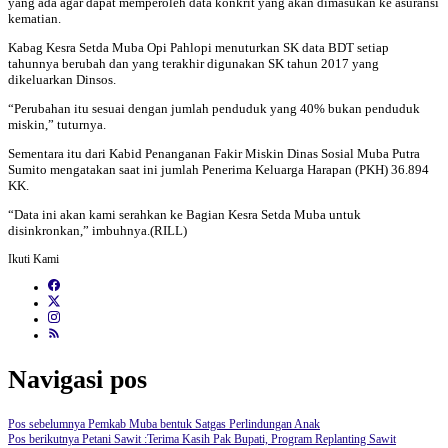
yang ada agar dapat memperoleh data konkrit yang akan dimasukan ke asuransi
kematian.
Kabag Kesra Setda Muba Opi Pahlopi menuturkan SK data BDT setiap
tahunnya berubah dan yang terakhir digunakan SK tahun 2017 yang
dikeluarkan Dinsos.
“Perubahan itu sesuai dengan jumlah penduduk yang 40% bukan penduduk
miskin,” tuturnya.
Sementara itu dari Kabid Penanganan Fakir Miskin Dinas Sosial Muba Putra
Sumito mengatakan saat ini jumlah Penerima Keluarga Harapan (PKH) 36.894
KK.
“Data ini akan kami serahkan ke Bagian Kesra Setda Muba untuk
disinkronkan,” imbuhnya.(RILL)
Ikuti Kami
Navigasi pos
Pos sebelumnya
Pemkab Muba bentuk Satgas Perlindungan Anak
Pos berikutnya
Petani Sawit :Terima Kasih Pak Bupati, Program Replanting Sawit