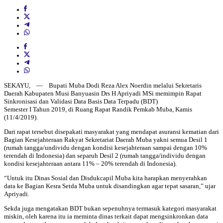
SEKAYU, — Bupati Muba Dodi Reza Alex Noerdin melalui Sekretaris
Daerah Kabupaten Musi Banyuasin Drs H Apriyadi MSi memimpin Rapat
Sinkronisasi dan Validasi Data Basis Data Terpadu (BDT)
Semester I Tahun 2019, di Ruang Rapat Randik Pemkab Muba, Kamis
(11/4/2019).
Dari rapat tersebut disepakati masyarakat yang mendapat asuransi kematian dari
Bagian Kesejahteraan Rakyat Sekretariat Daerah Muba yakni semua Desil 1
(rumah tangga/undividu dengan kondisi kesejahteraan sampai dengan 10%
terendah di Indonesia) dan separuh Desil 2 (rumah tangga/individu dengan
kondisi kesejahteraan antara 11% – 20% terendah di Indonesia).
“Untuk itu Dinas Sosial dan Disdukcapil Muba kita harapkan menyerahkan
data ke Bagian Kesra Setda Muba untuk disandingkan agar tepat sasaran,” ujar
Apriyadi.
Sekda juga mengatakan BDT bukan sepenuhnya termasuk kategori masyarakat
miskin, oleh karena itu ia meminta dinas terkait dapat mengsinkronkan data