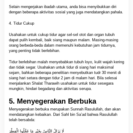
Selain mengerjakan ibadah utama, anda bisa menyibukkan diri
dengan beberapa aktivitas sosial yang juga mendatangkan pahala.
4. Tidur Cukup
Usahakan untuk cukup tidur agar sel-sel otot dan organ tubuh
dapat pulih kembali, baik siang maupun malam. Masing-masing
orang berbeda-beda dalam memenuhi kebutuhan jam tidurnya,
yang penting tidak berlebihan.
Tidur berlebihan malah menyebabkan tubuh loyo, kulit wajah kering
dan tidak segar. Usahakan untuk tidur di siang hari maksimal
sejam, bahkan beberapa penelitian menyebutkan tudr 30 menit di
siang hari setara dengan tidur 2 jam di malam hari.
Bila selesai
menjalankan Shalat Tharawih usahakan untuk tidur sesegara
mungkin, hindari begadang dan aktivitas serupa.
5. Menyegerakan Berbuka
Menyegerakan berbuka merupakan Sunnah Rasulullah, dan akan
mendatangkan kebaikan. Dari Sahl bin Sa’ad bahwa Rasulullah
telah bersabda:
لَا يَزَالُ النَّاسُ بِخَيْرٍ مَا عَجَّلُوا الْفِطْرَ