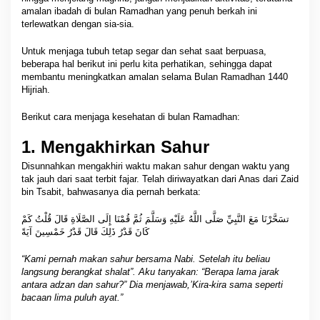
amalan ibadah di bulan Ramadhan yang penuh berkah ini
terlewatkan dengan sia-sia.
Untuk menjaga tubuh tetap segar dan sehat saat berpuasa,
beberapa hal berikut ini perlu kita perhatikan, sehingga dapat
membantu meningkatkan amalan selama Bulan Ramadhan 1440
Hijriah.
Berikut cara menjaga kesehatan di bulan Ramadhan:
1. Mengakhirkan Sahur
Disunnahkan mengakhiri waktu makan sahur dengan waktu yang
tak jauh dari saat terbit fajar. Telah diriwayatkan dari Anas dari Zaid
bin Tsabit, bahwasanya dia pernah berkata:
تسَحَّرْنَا مَعَ النَّبِيِّ صَلَّى اللَّهُ عَلَيْهِ وَسَلَّمَ ثُمَّ قُمْنَا إِلَى الصَّلَاةِ قَالَ قُلْتُ كَمْ
كَانَ قَدْرُ ذَلِكَ قَالَ قَدْرُ خَمْسِينَ آيَةً
“Kami pernah makan sahur bersama Nabi. Setelah itu beliau
langsung berangkat shalat”. Aku tanyakan: “Berapa lama jarak
antara adzan dan sahur?” Dia menjawab,’Kira-kira sama seperti
bacaan lima puluh ayat.”