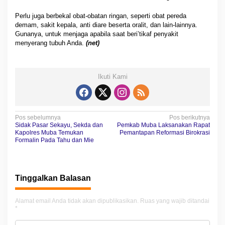
Perlu juga berbekal obat-obatan ringan, seperti obat pereda
demam, sakit kepala, anti diare beserta oralit, dan lain-lainnya.
Gunanya, untuk menjaga apabila saat beri’tikaf penyakit
menyerang tubuh Anda.
(net)
Ikuti Kami
N
Pos sebelumnya
Pos berikutnya
Sidak Pasar Sekayu, Sekda dan
Pemkab Muba Laksanakan Rapat
a
Kapolres Muba Temukan
Pemantapan Reformasi Birokrasi
Formalin Pada Tahu dan Mie
v
i
g
Tinggalkan Balasan
a
Alamat email Anda tidak akan dipublikasikan.
Ruas yang wajib ditandai
s
*
i