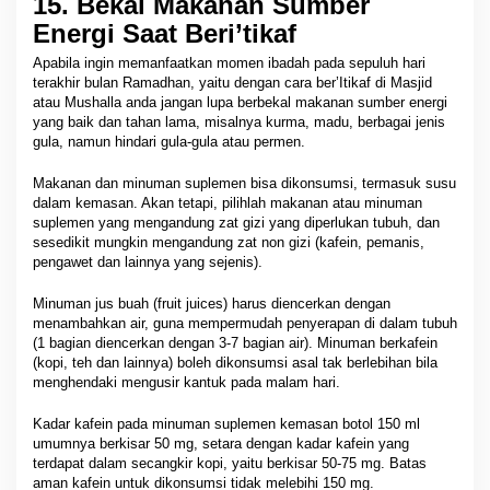
15. Bekal Makanan Sumber
Energi Saat Beri’tikaf
Apabila ingin memanfaatkan momen ibadah pada sepuluh hari
terakhir bulan Ramadhan, yaitu dengan cara ber’Itikaf di Masjid
atau Mushalla anda jangan lupa berbekal makanan sumber energi
yang baik dan tahan lama, misalnya kurma, madu, berbagai jenis
gula, namun hindari gula-gula atau permen.
Makanan dan minuman suplemen bisa dikonsumsi, termasuk susu
dalam kemasan. Akan tetapi, pilihlah makanan atau minuman
suplemen yang mengandung zat gizi yang diperlukan tubuh, dan
sesedikit mungkin mengandung zat non gizi (kafein, pemanis,
pengawet dan lainnya yang sejenis).
Minuman jus buah (fruit juices) harus diencerkan dengan
menambahkan air, guna mempermudah penyerapan di dalam tubuh
(1 bagian diencerkan dengan 3-7 bagian air). Minuman berkafein
(kopi, teh dan lainnya) boleh dikonsumsi asal tak berlebihan bila
menghendaki mengusir kantuk pada malam hari.
Kadar kafein pada minuman suplemen kemasan botol 150 ml
umumnya berkisar 50 mg, setara dengan kadar kafein yang
terdapat dalam secangkir kopi, yaitu berkisar 50-75 mg. Batas
aman kafein untuk dikonsumsi tidak melebihi 150 mg.