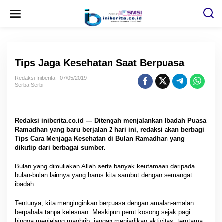
L
e
w
a
t
i
k
e
Tips Jaga Kesehatan Saat Berpuasa
k
o
n
Redaksi Iniberita
07/05/2019
t
Serba Serbi
e
n
Redaksi iniberita.co.id — Ditengah menjalankan Ibadah Puasa
Ramadhan yang baru berjalan 2 hari ini, redaksi akan berbagi
Tips Cara Menjaga Kesehatan di Bulan Ramadhan yang
dikutip dari berbagai sumber.
Bulan yang dimuliakan Allah serta banyak keutamaan daripada
bulan-bulan lainnya yang harus kita sambut dengan semangat
ibadah.
Tentunya, kita menginginkan berpuasa dengan amalan-amalan
berpahala tanpa kelesuan. Meskipun perut kosong sejak pagi
hingga menjelang maghrib, jangan menjadikan aktivitas, terutama