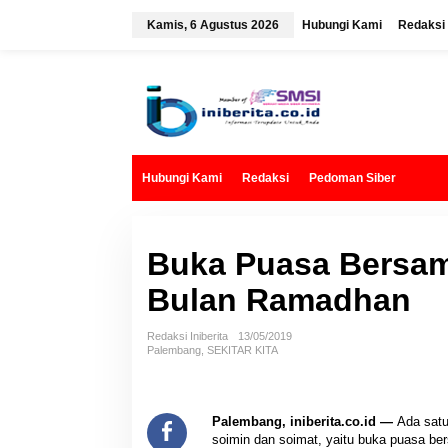
L
e
Kamis, 6 Agustus 2026
Hubungi Kami
Redaksi
w
a
t
i
k
e
k
o
n
t
Hubungi Kami
Redaksi
Pedoman Siber
e
n
Buka Puasa Bersama
Bulan Ramadhan
Redaksi Iniberita
13/05/2019
Palembang
,
SEKITAR KITA
Palembang, iniberita.co.id —
Ada satu
soimin dan soimat, yaitu buka puasa ber