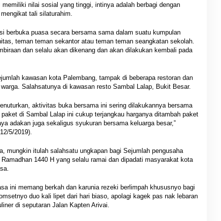
 memiliki nilai sosial yang tinggi, intinya adalah berbagi dengan
ngikat tali silaturahim.
disi berbuka puasa secara bersama sama dalam suatu kumpulan
itas, teman teman sekantor atau teman teman seangkatan sekolah.
embiraan dan selalu akan dikenang dan akan dilakukan kembali pada
 sejumlah kawasan kota Palembang, tampak di beberapa restoran dan
 warga. Salahsatunya di kawasan resto Sambal Lalap, Bukit Besar.
nuturkan, aktivitas buka bersama ini sering dilakukannya bersama
h paket di Sambal Lalap ini cukup terjangkau harganya ditambah paket
ya adakan juga sekaligus syukuran bersama keluarga besar,”
12/5/2019).
ira, mungkin itulah salahsatu ungkapan bagi Sejumlah pengusaha
 Ramadhan 1440 H yang selalu ramai dan dipadati masyarakat kota
sa.
uasa ini memang berkah dan karunia rezeki berlimpah khususnyo bagi
setnyo duo kali lipet dari hari biaso, apolagi kagek pas nak lebaran
liner di seputaran Jalan Kapten Arivai.