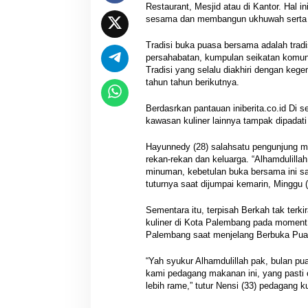
Restaurant, Mesjid atau di Kantor. Hal ini
sesama dan membangun ukhuwah serta me
Tradisi buka puasa bersama adalah tra
persahabatan, kumpulan seikatan komun
Tradisi yang selalu diakhiri dengan keg
tahun tahun berikutnya.
Berdasrkan pantauan iniberita.co.id Di
kawasan kuliner lainnya tampak dipadati
Hayunnedy (28) salahsatu pengunjung me
rekan-rekan dan keluarga. “Alhamdulilla
minuman, kebetulan buka bersama ini sa
tuturnya saat dijumpai kemarin, Minggu (
Sementara itu, terpisah Berkah tak terk
kuliner di Kota Palembang pada moment
Palembang saat menjelang Berbuka Pua
“Yah syukur Alhamdulillah pak, bulan p
kami pedagang makanan ini, yang pasti om
lebih rame,” tutur Nensi (33) pedagang ku