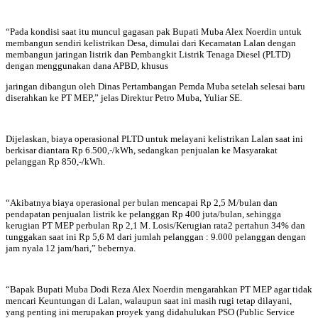
“Pada kondisi saat itu muncul gagasan pak Bupati Muba Alex Noerdin untuk
membangun sendiri kelistrikan Desa, dimulai dari Kecamatan Lalan dengan
membangun jaringan listrik dan Pembangkit Listrik Tenaga Diesel (PLTD)
dengan menggunakan dana APBD, khusus
jaringan dibangun oleh Dinas Pertambangan Pemda Muba setelah selesai baru
diserahkan ke PT MEP,” jelas Direktur Petro Muba, Yuliar SE.
Dijelaskan, biaya operasional PLTD untuk melayani kelistrikan Lalan saat ini
berkisar diantara Rp 6.500,-/kWh, sedangkan penjualan ke Masyarakat
pelanggan Rp 850,-/kWh.
“Akibatnya biaya operasional per bulan mencapai Rp 2,5 M/bulan dan
pendapatan penjualan listrik ke pelanggan Rp 400 juta/bulan, sehingga
kerugian PT MEP perbulan Rp 2,1 M. Losis/Kerugian rata2 pertahun 34% dan
tunggakan saat ini Rp 5,6 M dari jumlah pelanggan : 9.000 pelanggan dengan
jam nyala 12 jam/hari,” bebernya.
“Bapak Bupati Muba Dodi Reza Alex Noerdin mengarahkan PT MEP agar tidak
mencari Keuntungan di Lalan, walaupun saat ini masih rugi tetap dilayani,
yang penting ini merupakan proyek yang didahulukan PSO (Public Service