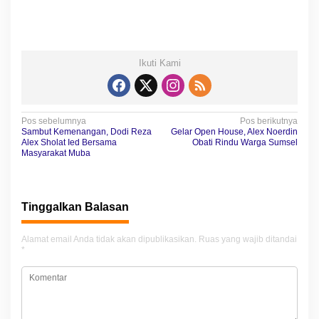
Ikuti Kami
N
Pos sebelumnya
Pos berikutnya
Sambut Kemenangan, Dodi Reza
Gelar Open House, Alex Noerdin
a
Alex Sholat Ied Bersama
Obati Rindu Warga Sumsel
Masyarakat Muba
v
i
g
Tinggalkan Balasan
a
Alamat email Anda tidak akan dipublikasikan.
Ruas yang wajib ditandai
s
*
i
p
o