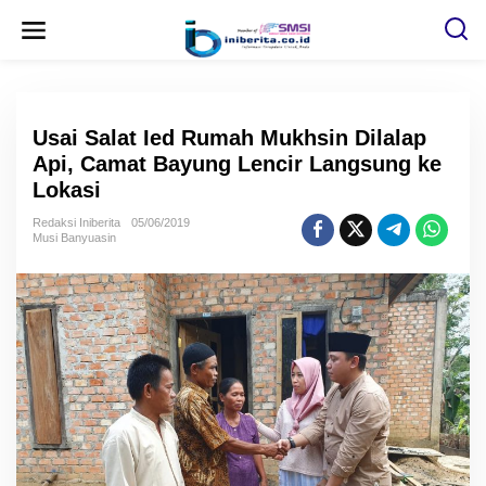
L
e
w
a
t
i
k
e
Usai Salat Ied Rumah Mukhsin Dilalap
k
o
Api, Camat Bayung Lencir Langsung ke
n
Lokasi
t
e
n
Redaksi Iniberita
05/06/2019
Musi Banyuasin