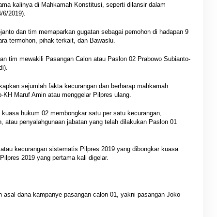
ama kalinya di Mahkamah Konstitusi, seperti dilansir dalam
/6/2019).
anto dan tim memaparkan gugatan sebagai pemohon di hadapan 9
a termohon, pihak terkait, dan Bawaslu.
an tim mewakili Pasangan Calon atau Paslon 02 Prabowo Subianto-
i).
apkan sejumlah fakta kecurangan dan berharap mahkamah
-KH Maruf Amin atau menggelar Pilpres ulang.
u, kuasa hukum 02 membongkar satu per satu kecurangan,
, atau penyalahgunaan jabatan yang telah dilakukan Paslon 01
, atau kecurangan sistematis Pilpres 2019 yang dibongkar kuasa
lpres 2019 yang pertama kali digelar.
asal dana kampanye pasangan calon 01, yakni pasangan Joko