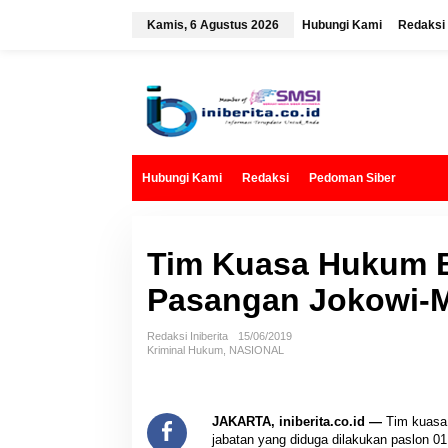
L
e
Kamis, 6 Agustus 2026
Hubungi Kami
Redaksi
w
a
t
i
k
e
k
o
n
t
Hubungi Kami
Redaksi
Pedoman Siber
e
n
Tim Kuasa Hukum 
Pasangan Jokowi-M
Redaksi Iniberita
15/06/2019
Kriminal Hukum
,
NASIONAL
JAKARTA, iniberita.co.id —
Tim kuasa
jabatan yang diduga dilakukan paslon 01