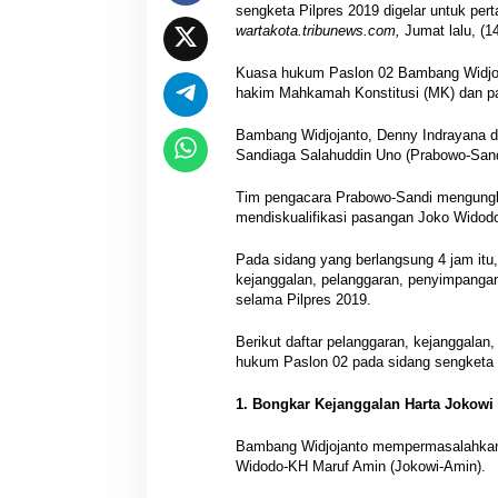
sengketa Pilpres 2019 digelar untuk pert
wartakota.tribunews.com,
Jumat lalu, (14
Kuasa hukum Paslon 02 Bambang Widjoj
hakim Mahkamah Konstitusi (MK) dan par
Bambang Widjojanto, Denny Indrayana d
Sandiaga Salahuddin Uno (Prabowo-Sand
Tim pengacara Prabowo-Sandi mengungk
mendiskualifikasi pasangan Joko Widodo
Pada sidang yang berlangsung 4 jam it
kejanggalan, pelanggaran, penyimpangan
selama Pilpres 2019.
Berikut daftar pelanggaran, kejanggalan
hukum Paslon 02 pada sidang sengketa Pi
1. Bongkar Kejanggalan Harta Jokowi
Bambang Widjojanto mempermasalahkan 
Widodo-KH Maruf Amin (Jokowi-Amin).