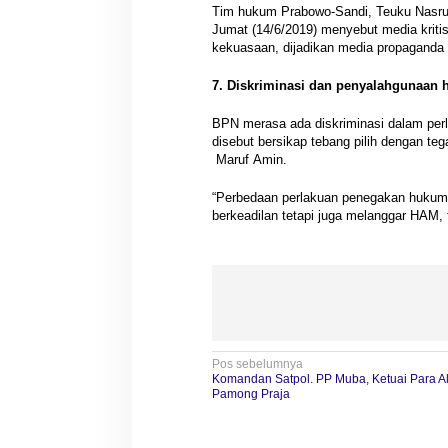
Tim hukum Prabowo-Sandi, Teuku Nasrul
Jumat (14/6/2019) menyebut media kriti
kekuasaan, dijadikan media propaganda
7. Diskriminasi dan penyalahgunaan
BPN merasa ada diskriminasi dalam pe
disebut bersikap tebang pilih dengan t
Maruf Amin.
“Perbedaan perlakuan penegakan hukum 
berkeadilan tetapi juga melanggar HAM, 
N
Pos sebelumnya
Komandan Satpol. PP Muba, Ketuai Para A
a
Pamong Praja
v