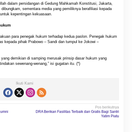
lah dalam persidangan di Gedung Mahkamah Konstitusi, Jakarta,
s dibungkam, sementara media yang pemiliknya berafiliasi kepada
 untuk kepentingan kekuasaan.
 hukum
rlakuan para penegak hukum terhadap kedua paslon. Penegak hukum
egas kepada pihak Prabowo – Sandi dan tumpul ke Jokowi –
yang demikian di samping merusak prinsip dasar hukum yang
tindakan sewenang-wenang,” isi gugatan itu. (*)
Ikuti Kami
Pos berikutnya
lumni
DRA Berikan Fasilitas Terbaik dan Gratis Bagi Santri
Yatim Piatu