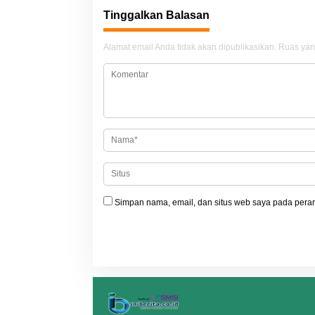
i
Tinggalkan Balasan
g
a
Alamat email Anda tidak akan dipublikasikan.
Ruas yan
s
i
p
o
s
Simpan nama, email, dan situs web saya pada peram