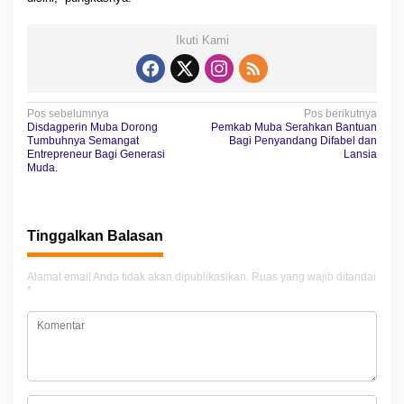
Ikuti Kami
N
Pos sebelumnya
Pos berikutnya
Disdagperin Muba Dorong
Pemkab Muba Serahkan Bantuan
a
Tumbuhnya Semangat
Bagi Penyandang Difabel dan
Entrepreneur Bagi Generasi
Lansia
v
Muda.
i
g
Tinggalkan Balasan
a
s
Alamat email Anda tidak akan dipublikasikan.
Ruas yang wajib ditandai
i
*
p
o
s