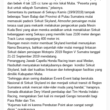
dan bebek 4 tak 125 cc tune up mix lokal Muba. “Peserta yang
ikut untuk wilayah Sumatera,” jelasnya.
Sementara itu pantauan di Sekayu Kamis (19/9/2019) tampak
beberapa Team Balap dari Provinsi di Pulau Sumatera mulai
memasuki padock Sirkuit Skyland, Atmosfer persaingan mulai
terasa saat para mekanik melakukan pengecekan pada Mesin
Kuda Besi yang akan mereka andalkan untuk menaklukan Sirkuit
kebanggaan wong Sekayu yang memiliki luas 2100 meter dengan
Track Lurus sepanjang 400 meter ini.
Raungan mesin motor membuat Skyland kembali menunjukan
Nama Besarnya, bahkan sejumlah rider mulai menguji lintasan
Sirkuit dalam persiapan Motoprix 2019 Region V Sumatra tanggal
21-22 September 2019 mendatang.
Penanggung Jawab Capella Honda Racing team asal Medan,
Hasbullah menyatakan ketakjubannya dengan kondisi Sirkuit
Skyland, baik dari kualitas lintasan dan kelengkapan fasilitas yang
dimiliki Kabupaten Muba.
“Sehingga akan sering diadakan Event-Event balap berskala
Nasional di Sirkuit Skyland ini dan menjadi sirkuit transit di Region
Sumatera untuk mencari rider-rider muda yang handal,” harapnya.
Senada dikatakan Dery Irfandi pembalap dari Tim Honda Indako
Racing, mengatakan Seri kali ini menjadi Gengsi tersendiri bagi
Para Rider dan Tim.
“Kejurnas kali ini karena Perebutan Point akan sangat sengit
disini,” pungkasnya.