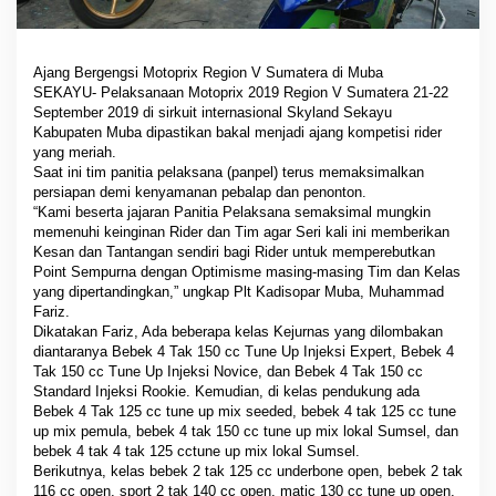
Ajang Bergengsi Motoprix Region V Sumatera di Muba
SEKAYU- Pelaksanaan Motoprix 2019 Region V Sumatera 21-22
September 2019 di sirkuit internasional Skyland Sekayu
Kabupaten Muba dipastikan bakal menjadi ajang kompetisi rider
yang meriah.
Saat ini tim panitia pelaksana (panpel) terus memaksimalkan
persiapan demi kenyamanan pebalap dan penonton.
“Kami beserta jajaran Panitia Pelaksana semaksimal mungkin
memenuhi keinginan Rider dan Tim agar Seri kali ini memberikan
Kesan dan Tantangan sendiri bagi Rider untuk memperebutkan
Point Sempurna dengan Optimisme masing-masing Tim dan Kelas
yang dipertandingkan,” ungkap Plt Kadisopar Muba, Muhammad
Fariz.
Dikatakan Fariz, Ada beberapa kelas Kejurnas yang dilombakan
diantaranya Bebek 4 Tak 150 cc Tune Up Injeksi Expert, Bebek 4
Tak 150 cc Tune Up Injeksi Novice, dan Bebek 4 Tak 150 cc
Standard Injeksi Rookie. Kemudian, di kelas pendukung ada
Bebek 4 Tak 125 cc tune up mix seeded, bebek 4 tak 125 cc tune
up mix pemula, bebek 4 tak 150 cc tune up mix lokal Sumsel, dan
bebek 4 tak 4 tak 125 cctune up mix lokal Sumsel.
Berikutnya, kelas bebek 2 tak 125 cc underbone open, bebek 2 tak
116 cc open, sport 2 tak 140 cc open, matic 130 cc tune up open,