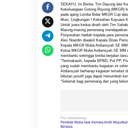
SEKAYU, Ini Berita- Tim Dayung dari K
Kekeluargaan Gotong Royong (MKGR) berh
pada ajang Lomba Bidar MKGR Cup dalam
Musi, Lingkungan I Kelurahan Kayuara 
Untuk juara kedua diraih oleh Tim Sahab
Masing-masing pemenang mendapatkan pi
Penyerahan hadiah kepada para pemenan
Alex Noerdin diwakili Kepala Dinas 
Kepala MKGR Muba Ardiansyah SE MM
Ketua MKGR Muba Ardiansyah SE MM me
membantu sehingga lomba berjalan lancar
“Terimakasih, kepada BPBD, Pol PP, Po
yang sudah membantu kegiatan ini sehing
Ardiansyah berharap kegiatan tersebut d
hiburan positif juga dapat menumbuh ke
“Selamat bagi pemenang dan yang belum
N
Pos sebelumnya
Pemkab Muba Ajak Kemala Andil Wujudka
Berjaya