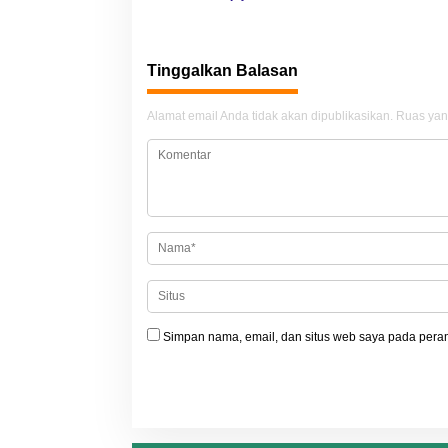
a
v
i
Tinggalkan Balasan
g
a
Alamat email Anda tidak akan dipublikasikan.
Ruas yan
s
i
p
o
s
Simpan nama, email, dan situs web saya pada peram