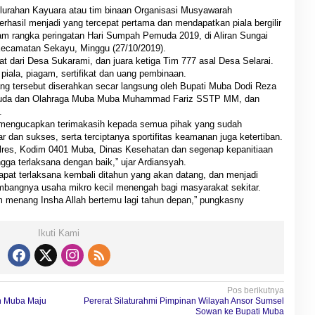
elurahan Kayuara atau tim binaan Organisasi Musyawarah
asil menjadi yang tercepat pertama dan mendapatkan piala bergilir
 rangka peringatan Hari Sumpah Pemuda 2019, di Aliran Sungai
Kecamatan Sekayu, Minggu (27/10/2019).
at dari Desa Sukarami, dan juara ketiga Tim 777 asal Desa Selarai.
ala, piagam, sertifikat dan uang pembinaan.
g tersebut diserahkan secar langsung oleh Bupati Muba Dodi Reza
Pemuda dan Olahraga Muba Muba Muhammad Fariz SSTP MM, dan
.
ngucapkan terimakasih kepada semua pihak yang sudah
 dan sukses, serta terciptanya sportifitas keamanan juga ketertiban.
lres, Kodim 0401 Muba, Dinas Kesehatan dan segenap kepanitiaan
ga terlaksana dengan baik,” ujar Ardiansyah.
apat terlaksana kembali ditahun yang akan datang, dan menjadi
mbangnya usaha mikro kecil menengah bagi masyarakat sekitar.
 menang Insha Allah bertemu lagi tahun depan,” pungkasny
Ikuti Kami
Pos berikutnya
n Muba Maju
Pererat Silaturahmi Pimpinan Wilayah Ansor Sumsel
Sowan ke Bupati Muba