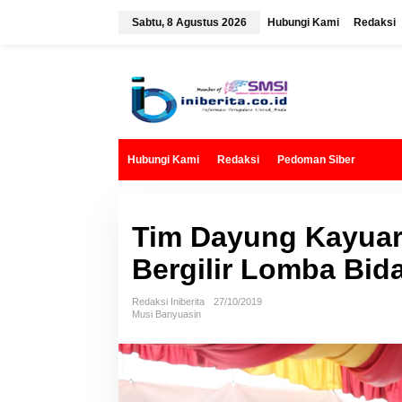
L
e
Sabtu, 8 Agustus 2026
Hubungi Kami
Redaksi
w
a
t
i
k
e
k
o
n
t
Hubungi Kami
Redaksi
Pedoman Siber
e
n
Tim Dayung Kayuar
Bergilir Lomba Bi
Redaksi Iniberita
27/10/2019
Musi Banyuasin