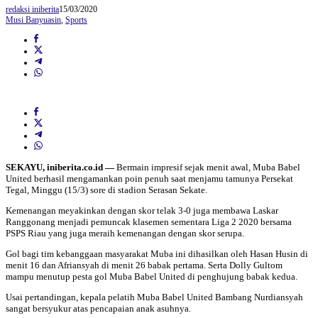
redaksi iniberita
15/03/2020
Musi Banyuasin
,
Sports
SEKAYU, iniberita.co.id —
Bermain impresif sejak menit awal, Muba Babel
United berhasil mengamankan poin penuh saat menjamu tamunya Persekat
Tegal, Minggu (15/3) sore di stadion Serasan Sekate.
Kemenangan meyakinkan dengan skor telak 3-0 juga membawa Laskar
Ranggonang menjadi pemuncak klasemen sementara Liga 2 2020 bersama
PSPS Riau yang juga meraih kemenangan dengan skor serupa.
Gol bagi tim kebanggaan masyarakat Muba ini dihasilkan oleh Hasan Husin di
menit 16 dan Afriansyah di menit 26 babak pertama. Serta Dolly Gultom
mampu menutup pesta gol Muba Babel United di penghujung babak kedua.
Usai pertandingan, kepala pelatih Muba Babel United Bambang Nurdiansyah
sangat bersyukur atas pencapaian anak asuhnya.