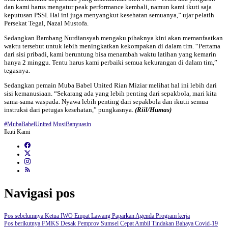
dan kami harus mengatur peak performance kembali, namun kami ikuti saja
keputusan PSSI. Hal ini juga menyangkut kesehatan semuanya,” ujar pelatih
Persekat Tegal, Nazal Mustofa.
Sedangkan Bambang Nurdiansyah mengaku pihaknya kini akan memanfaatkan
waktu tersebut untuk lebih meningkatkan kekompakan di dalam tim. “Pertama
dari sisi pribadi, kami beruntung bisa menambah waktu latihan yang kemarin
hanya 2 minggu. Tentu harus kami perbaiki semua kekurangan di dalam tim,”
tegasnya.
Sedangkan pemain Muba Babel United Rian Miziar melihat hal ini lebih dari
sisi kemanusiaan. “Sekarang ada yang lebih penting dari sepakbola, mari kita
sama-sama waspada. Nyawa lebih penting dari sepakbola dan ikutii semua
instruksi dari petugas kesehatan,” pungkasnya.
(Riil/Humas)
#MubaBabelUnited
MusiBanyuasin
Ikuti Kami
Navigasi pos
Pos sebelumnya
Ketua IWO Empat Lawang Paparkan Agenda Program kerja
Pos berikutnya
FMKS Desak Pemprov Sumsel Cepat Ambil Tindakan Bahaya Covid-19