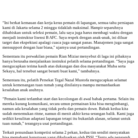
“Ini berkat kemauan dan kerja keras pemain di lapangan, semua tahu persiapan
kami di Jakarta selama 2 minggu tidaklah maksimal. Hampir separuhnya
dihabiskan untuk seleksi pemain, lalu saya juga harus membagi waktu dengan
menjadi instruktur lisensi B AFC. Saya respek dengan anak-anak, ini diluar
target dan ekspektasi apalagi cuaca juga sangat panas. Manajemen juga sangat
mensupport dengan luar biasa,” ujarnya usai pertandingan.
Sementara itu perwakilan pemain Rian Miziar menyebut di laga ini pihaknya
hanya berusaha menjalankan instruksi pelatih selama pertandingan. “Saya juga
mengucapkan terima kasih atas dukungan dan doa masyarakat Muba serta
Sekayu, hal tersebut sangat berarti buat kami,” tambahnya.
Sementara itu, pelatih Persekat Tegal Nazal Mustofa mengucapkan selamat
untuk kemenangan tuan rumah yang dinilainya mampu memanfaatkan
kesalahan anak asuhnya.
“Pemain kami terlambat start dan kecolongan di awal babak pertama. Selain itu
mereka kurang komunikasi, secara umun permainan kita bisa mengimbangi,
namun ada kesalahan yang tidak perlu dan pemain down. Babak kedua kita
sudah menemukan ritme, namun di menit akhir kena serangan balik. Kami juga
sedikit kesulitan adaptasi lapangan tetapi itu bukanlah alasan, selamat untuk
tuan rumah,” terangnya usai pertandingan.
Terkait penundaan kompetisi selama 2 pekan, kedua tim sendiri menyatakan
bisa memahami keputusan yang dikeluarkan oleh PSSI. “Tentu ada pengaruh