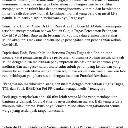
kerumunan massa dan menjaga kebersihan cuci tangan usai beraktifitas
menjaga stamina tubuh kita dengan mengkonsumsi vitamin dan berolahraga.
Ini semua disebut new normal, kehidupan normal yang baru dan mesti kita
patuhi. Kita harus disiplin melaksanaknya,” tegasnya
Sementara, Bupati Muba Dr Dodi Reza Alex Lic Econ MBA dalam kesempatan
tersebut, menyampaikan bahwa Satuan Gugus Tugas Percepatan Penangan
Covid 19 di Musi Banyuasin bersama Forkopimda dan elemen masyarakat
Muba akan terus maksimal dalam upaya pencegahan dan penanganan wabah
Covid-19.
Dijelaskan Dodi, Pemkab Muba bersama Gugus Tugas dan Forkopimda
memperketat pengawasan di area perbatasan khususnya 5 pintu masuk wilayah
Muba dengan rutin melakukan penyemprotan disinfektan ke kederaan yang
melintas dan mengecek satu persatu suhu tubuh penumpang kendaraan yang
masuk ke wilayah Muba menghimbau wajib masker serta mensosialisasikan tata
cara kehidupan yang baru sesuai dengan imbauan Protokol kesehatan.
“Pengawasan ini dilakukan siang dan malam dengan melibatkan Gugus Tugas,
TNI, dan Polri, BPBD,Sat Pol PP, damkar, tenaga medis,” terangnya.
Dodi juga menjelaskan ada 100 ribu lebih warga Muba yang mendapatkan
bantuan terdampak Covid-19, semuanya disalurkan merata. Baik yang terdata
maupun tidak terdata. Prinsipnya Pemkab Muba akan mengakomodir semua
warga yang terdampak tanpa terkecuali.
Selain itu Dodi, mengatakan Satuan Gugus Tugas Percepatan Penangan Covid