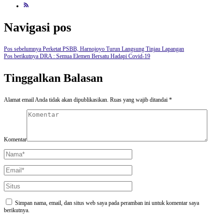
Navigasi pos
Pos sebelumnya
Perketat PSBB, Harnojoyo Turun Langsung Tinjau Lapangan
Pos berikutnya
DRA : Semua Elemen Bersatu Hadapi Covid-19
Tinggalkan Balasan
Alamat email Anda tidak akan dipublikasikan.
Ruas yang wajib ditandai
*
Komentar
Simpan nama, email, dan situs web saya pada peramban ini untuk komentar saya
berikutnya.