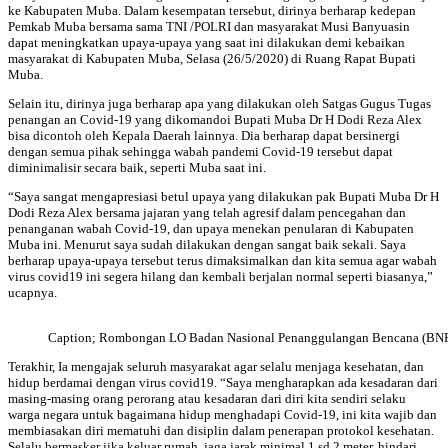
ke Kabupaten Muba. Dalam kesempatan tersebut, dirinya berharap kedepan
Pemkab Muba bersama sama TNI /POLRI dan masyarakat Musi Banyuasin
dapat meningkatkan upaya-upaya yang saat ini dilakukan demi kebaikan
masyarakat di Kabupaten Muba, Selasa (26/5/2020) di Ruang Rapat Bupati
Muba.
Selain itu, dirinya juga berharap apa yang dilakukan oleh Satgas Gugus Tugas
penangan an Covid-19 yang dikomandoi Bupati Muba Dr H Dodi Reza Alex
bisa dicontoh oleh Kepala Daerah lainnya. Dia berharap dapat bersinergi
dengan semua pihak sehingga wabah pandemi Covid-19 tersebut dapat
diminimalisir secara baik, seperti Muba saat ini.
“Saya sangat mengapresiasi betul upaya yang dilakukan pak Bupati Muba Dr H
Dodi Reza Alex bersama jajaran yang telah agresif dalam pencegahan dan
penanganan wabah Covid-19, dan upaya menekan penularan di Kabupaten
Muba ini. Menurut saya sudah dilakukan dengan sangat baik sekali. Saya
berharap upaya-upaya tersebut terus dimaksimalkan dan kita semua agar wabah
virus covid19 ini segera hilang dan kembali berjalan normal seperti biasanya,”
ucapnya.
Caption; Rombongan LO Badan Nasional Penanggulangan Bencana (BNPB) 
Terakhir, Ia mengajak seluruh masyarakat agar selalu menjaga kesehatan, dan
hidup berdamai dengan virus covid19. “Saya mengharapkan ada kesadaran dari
masing-masing orang perorang atau kesadaran dari diri kita sendiri selaku
warga negara untuk bagaimana hidup menghadapi Covid-19, ini kita wajib dan
membiasakan diri mematuhi dan disiplin dalam penerapan protokol kesehatan.
Selalu bermasker jika keluar rumah, jaga jarak minimal 1 sd 2 meter, hindari