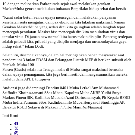
19 dengan melibatkan Forkopimda sejak awal melakukan gerakan
MaskerMuba gencar melakukan imbauan Berprilaku hidup sehat dan bersih
“Kami sadar betul. Semua upaya mencegah dan melakukan pelayanan
kesehatan serta mengatasi dampak ekonomi kita lakukan maksimal. Namun
Gerakan MaskerMuba yang sedari dini kita gaungkan adalah langkah tepat
mencegah penularan. Masker bisa mencegah diri kita menularkan virus dan
tertular virus. Di jaman new normal kita harus makin disiplin. Benteng terdepan
adalah pribadi kita, pribadi yang disiplin menjaga dan membudayakan gaya
hidup sehat,” tekan Dodi.
Selain itu, disampaikannya, dalam hal meringankan beban masyarakat saat
pandemi ini 3 bulan PDAM dan Pelanggan Listrik MEP di berikan subsidi oleh
Pemkab. Muba 100
Persen (Gratis) selain itu Tenaga medis di Muba sangat maksimal berusaha
dalam upaya penanganan, kita juga beri insetif dan mengasuransikan mereka
melalui dana APBD tutupnya
Audiensi juga didampingi Dandim 0401 Muba Letkol Arm Muhammad
Saiffudin Khoiruzzamani SSos Mhan, Kapolres Muba AKBP Yudhi Surya
Markus Pinem SIK, Kadinkes Muba dr Azmi Dariusmansyah, Plt Kepala BPBD
Muba Indita Purnama SSos, Kadinkominfo Muba Herryandi Sinulingga AP,
Direktur RSUD Sekayu dr Makson P Purba Mars.
(riil/humas)
Ikuti Kami