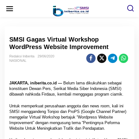
L
e
w
a
t
i
k
e
SMSI Gagas Virtual Workshop
k
o
WordPress Website Improvement
n
t
Redaksi Iniberita
29/06/2020
e
NASIONAL
n
JAKARTA, iniberita.co.id —
Belum lama dikukuhkan sebagai
konstituen Dewan Pers, Serikat Media Siber Indonesia (SMSI)
dibawah nahkoda Firdaus, kembali menggagas program ciamik.
Untuk memperkuat perusahaan anggota dan news room, kali ini
SMSI menggandeng Tonjoo dan ProPS (Google Channel Partner)
menggelar Virtual Workshop bertajuk “Wordpress Website
Improvement” dengan mengusung tema “Pentingnya Peforma
Website Untuk Meningkatkan Trafik dan Pendapatan.