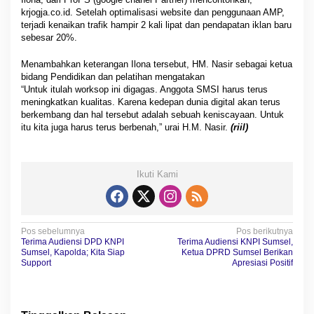
krjogja.co.id. Setelah optimalisasi website dan penggunaan AMP,
terjadi kenaikan trafik hampir 2 kali lipat dan pendapatan iklan baru
sebesar 20%.
Menambahkan keterangan Ilona tersebut, HM. Nasir sebagai ketua
bidang Pendidikan dan pelatihan mengatakan
“Untuk itulah worksop ini digagas. Anggota SMSI harus terus
meningkatkan kualitas. Karena kedepan dunia digital akan terus
berkembang dan hal tersebut adalah sebuah keniscayaan. Untuk
itu kita juga harus terus berbenah,” urai H.M. Nasir.
(riil)
Ikuti Kami
N
Pos sebelumnya
Pos berikutnya
Terima Audiensi DPD KNPI
Terima Audiensi KNPI Sumsel,
a
Sumsel, Kapolda; Kita Siap
Ketua DPRD Sumsel Berikan
Support
Apresiasi Positif
v
i