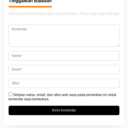
g
Tinggalkan Balasan
a
Alamat email Anda tidak akan dipublikasikan.
Ruas yang wajib ditandai
s
*
i
p
o
s
Simpan nama, email, dan situs web saya pada peramban ini untuk
komentar saya berikutnya.