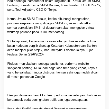
Hadir sebagai narasumber dalam kegiatan ini, Ketua Umum SMSI,
Firdaus, Junaidi Ketua SMSI Banten, Ilona Juwita CEO Of ProPS,
serta Todi Adiyatmo CEO Of Tonjo.
Ketua Umum SMSI Firdaus, ketika dihubungi mengatakan,
program kerjasama yang digagas SMSI ini, akan melibatkan
semua perwakilan SMSI di daerah dan akan menggelar virtual
worksop perdana pada 9 Juli mendatang.
“Di tahap awal, kerjasama ini akan kita ujicobakan selama lima
bulan kedepan bergilir disetiap Kota dan Kabupaten dan Banten
akan menjadi pilot projek, baru menyusul daerah lainya,” ujar
Firdaus Senin (29/6/2020).
Firdaus menjelaskan, sebagai publisher, performa website
sangatlah penting. Mulai dari page load time yang cepat, Layout
yang bersahabat, hingga distribusi konten sehingga mudah dicari
di mesin pencarian Google.
Dengan demikian, lanjut Firdaus, performa website yang baik akan
berdampak pada peningkatan trafik dan juga pendapatan.
Ilona, dari ProPS (google chanel Partner) mencontohkan,