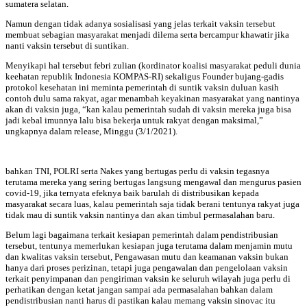
sumatera selatan.
Namun dengan tidak adanya sosialisasi yang jelas terkait vaksin tersebut
membuat sebagian masyarakat menjadi dilema serta bercampur khawatir jika
nanti vaksin tersebut di suntikan.
Menyikapi hal tersebut febri zulian (kordinator koalisi masyarakat peduli dunia
keehatan republik Indonesia KOMPAS-RI) sekaligus Founder bujang-gadis
protokol kesehatan ini meminta pemerintah di suntik vaksin duluan kasih
contoh dulu sama rakyat, agar menambah keyakinan masyarakat yang nantinya
akan di vaksin juga, “kan kalau pemerintah sudah di vaksin mereka juga bisa
jadi kebal imunnya lalu bisa bekerja untuk rakyat dengan maksimal,”
ungkapnya dalam release, Minggu (3/1/2021).
bahkan TNI, POLRI serta Nakes yang bertugas perlu di vaksin tegasnya
terutama mereka yang sering bertugas langsung mengawal dan mengurus pasien
covid-19, jika ternyata efeknya baik barulah di distribusikan kepada
masyarakat secara luas, kalau pemerintah saja tidak berani tentunya rakyat juga
tidak mau di suntik vaksin nantinya dan akan timbul permasalahan baru.
Belum lagi bagaimana terkait kesiapan pemerintah dalam pendistribusian
tersebut, tentunya memerlukan kesiapan juga terutama dalam menjamin mutu
dan kwalitas vaksin tersebut, Pengawasan mutu dan keamanan vaksin bukan
hanya dari proses perizinan, tetapi juga pengawalan dan pengelolaan vaksin
terkait penyimpanan dan pengiriman vaksin ke seluruh wilayah juga perlu di
perhatikan dengan ketat jangan sampai ada permasalahan bahkan dalam
pendistribusian nanti harus di pastikan kalau memang vaksin sinovac itu