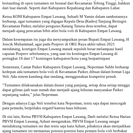
bertanding di open turnamen ini berasal dari Kecamatan Tebing Tinggi, bahkan
dari luar daerah. Seperti dari Kabupaten Kepahiang dan Kabupaten Lahat.
Ketua KONI Kabupaten Empat Lawang, Suharli M Yamin dalam sambutannya
berharap, agar turnamen yang digagas Kepala Desa (Kades) Tanjung Beringin
Kecamatan Paiker, melalui pengurus Karang Taruna desa tersebut, dapat
menjadi ajang pencarian bibit atlet bola voli di Kabupaten Empat Lawang.
Dalam kesempatan itu juga dia menyampaikan pesan Bupati Empat Lawang, H
Joncik Muhammad, agar pada Porprov di OKU Raya akhir tahun 2021
mendatang, kontigen Empat Lawang masuk sepuluh besar melampaui hasil
capaian Porprov sebelumnya, yang saat itu kontingen Empat Lawang di
peringkat 16 dari 17 kontingen kabupaten/kota yang berpartisipasi
Sementara, Camat Paiker Kabupaten Empat Lawang, Noperman Subhi berharap
kedepan ada turnamen bola voli di Kecamatan Paiker, dibuat dalam format Liga
Voli. Ada sistem kandang dan tandang, menggunakan kompetisi penuh.
“Turnamen dilaksanakan dalam durasi yang panjang, setiap desa setiap minggu
dapat giliran jadi tuan rumah dan menjadi ajang hiburan masyarakat Paiker
sepanjang waktu,” jelas Noperman.
Dengan adanya Liga Voli tersebut kata Noperman, tentu saja dapat mencegah
para pemuda, berprilaku negatif karena haus hiburan.
Di sisi lain, Ketua PBVSI Kabupaten Empat Lawang, Darli melalui Ketua Harian
PBVSI Empat Lawang, Azhari mengatakan, PBVSI Empat Lawang sangat
mendukung turnamen ini dan tentu saja kata Azhari, pihaknya akan menjadikan
ajang turnamen ini memantau potensi-potensi baru pemain bola voli berbakat