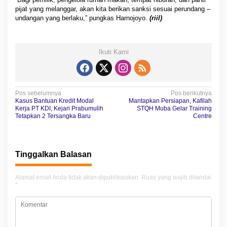
pijat yang melanggar, akan kita berikan sanksi sesuai perundang –
undangan yang berlaku,” pungkas Harnojoyo.
(riil)
Ikuti Kami
N
Pos sebelumnya
Pos berikutnya
Kasus Bantuan Kredit Modal
Mantapkan Persiapan, Kafilah
a
Kerja PT KDI, Kejari Prabumulih
STQH Muba Gelar Training
Tetapkan 2 Tersangka Baru
Centre
v
i
g
Tinggalkan Balasan
a
Alamat email Anda tidak akan dipublikasikan.
Ruas yang wajib ditandai
s
*
i
p
o