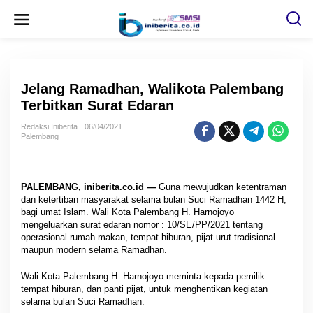
L
e
w
a
t
i
k
e
Jelang Ramadhan, Walikota Palembang
k
o
Terbitkan Surat Edaran
n
t
Redaksi Iniberita
06/04/2021
e
Palembang
n
PALEMBANG, iniberita.co.id —
Guna mewujudkan ketentraman
dan ketertiban masyarakat selama bulan Suci Ramadhan 1442 H,
bagi umat Islam. Wali Kota Palembang H. Harnojoyo
mengeluarkan surat edaran nomor : 10/SE/PP/2021 tentang
operasional rumah makan, tempat hiburan, pijat urut tradisional
maupun modern selama Ramadhan.
Wali Kota Palembang H. Harnojoyo meminta kepada pemilik
tempat hiburan, dan panti pijat, untuk menghentikan kegiatan
selama bulan Suci Ramadhan.