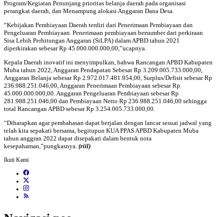
Program/Kegiatan Penunjang prioritas belanja daerah pada organisasi
perangkat daerah, dan Menampung alokasi Anggaran Dana Desa.
“Kebijakan Pembiayaan Daerah terdiri dari Penerimaan Pembiayaan dan
Pengeluaran Pembiayaan. Penerimaan pembiayaan bersumber dari perkiraan
Sisa Lebih Perhitungan Anggaran (SiLPA) dalam APBD tahun 2021
diperkirakan sebesar Rp 45.000.000.000,00,”ucapnya.
Kepala Daerah inovatif ini menyimpulkan, bahwa Rancangan APBD Kabupaten
Muba tahun 2022, Anggaran Pendapatan Sebesar Rp 3.209.005.733.000,00,
Anggaran Belanja sebesar Rp 2.972.017.481.954,00, Surplus/Defisit sebesar Rp
236.988.251.046,00, Anggaran Penerimaan Pembiayaan sebesar Rp
45.000.000.000,00. Anggaran Pengeluaran Pembiayaan sebesar Rp
281.988.251.046,00 dan Pembiayaan Netto Rp 236.988.251.046,00 sehingga
total Rancangan APBD sebesar Rp 3.254.005.733.000,00.
“Diharapkan agar pembahasan dapat berjalan dengan lancar sesuai jadwal yang
telah kita sepakati bersama, begitupun KUA PPAS APBD Kabupaten Muba
tahun anggran 2022 dapat disepakati dalam bentuk nota
kesepahaman,”pungkasnya.
(riil)
Ikuti Kami