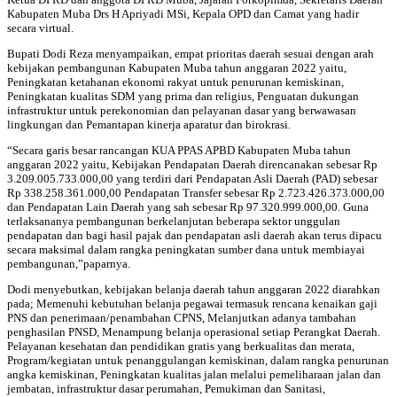
Kabupaten Muba Drs H Apriyadi MSi, Kepala OPD dan Camat yang hadir
secara virtual.
Bupati Dodi Reza menyampaikan, empat prioritas daerah sesuai dengan arah
kebijakan pembangunan Kabupaten Muba tahun anggaran 2022 yaitu,
Peningkatan ketahanan ekonomi rakyat untuk penurunan kemiskinan,
Peningkatan kualitas SDM yang prima dan religius, Penguatan dukungan
infrastruktur untuk perekonomian dan pelayanan dasar yang berwawasan
lingkungan dan Pemantapan kinerja aparatur dan birokrasi.
“Secara garis besar rancangan KUA PPAS APBD Kabupaten Muba tahun
anggaran 2022 yaitu, Kebijakan Pendapatan Daerah direncanakan sebesar Rp
3.209.005.733.000,00 yang terdiri dari Pendapatan Asli Daerah (PAD) sebesar
Rp 338.258.361.000,00 Pendapatan Transfer sebesar Rp 2.723.426.373.000,00
dan Pendapatan Lain Daerah yang sah sebesar Rp 97.320.999.000,00. Guna
terlaksananya pembangunan berkelanjutan beberapa sektor unggulan
pendapatan dan bagi hasil pajak dan pendapatan asli daerah akan terus dipacu
secara maksimal dalam rangka peningkatan sumber dana untuk membiayai
pembangunan,”paparnya.
Dodi menyebutkan, kebijakan belanja daerah tahun anggaran 2022 diarahkan
pada; Memenuhi kebutuhan belanja pegawai termasuk rencana kenaikan gaji
PNS dan penerimaan/penambahan CPNS, Melanjutkan adanya tambahan
penghasilan PNSD, Menampung belanja operasional setiap Perangkat Daerah.
Pelayanan kesehatan dan pendidikan gratis yang berkualitas dan merata,
Program/kegiatan untuk penanggulangan kemiskinan, dalam rangka penurunan
angka kemiskinan, Peningkatan kualitas jalan melalui pemeliharaan jalan dan
jembatan, infrastruktur dasar perumahan, Pemukiman dan Sanitasi,