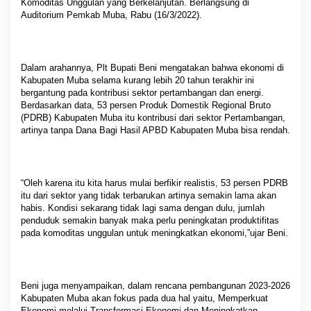
Komoditas Unggulan yang Berkelanjutan. Berlangsung di
Auditorium Pemkab Muba, Rabu (16/3/2022).
Dalam arahannya, Plt Bupati Beni mengatakan bahwa ekonomi di
Kabupaten Muba selama kurang lebih 20 tahun terakhir ini
bergantung pada kontribusi sektor pertambangan dan energi.
Berdasarkan data, 53 persen Produk Domestik Regional Bruto
(PDRB) Kabupaten Muba itu kontribusi dari sektor Pertambangan,
artinya tanpa Dana Bagi Hasil APBD Kabupaten Muba bisa rendah.
“Oleh karena itu kita harus mulai berfikir realistis, 53 persen PDRB
itu dari sektor yang tidak terbarukan artinya semakin lama akan
habis. Kondisi sekarang tidak lagi sama dengan dulu, jumlah
penduduk semakin banyak maka perlu peningkatan produktifitas
pada komoditas unggulan untuk meningkatkan ekonomi,”ujar Beni.
Beni juga menyampaikan, dalam rencana pembangunan 2023-2026
Kabupaten Muba akan fokus pada dua hal yaitu, Memperkuat
Ekonomi melalui Transformasi Ekonomi dan Meningkatkan