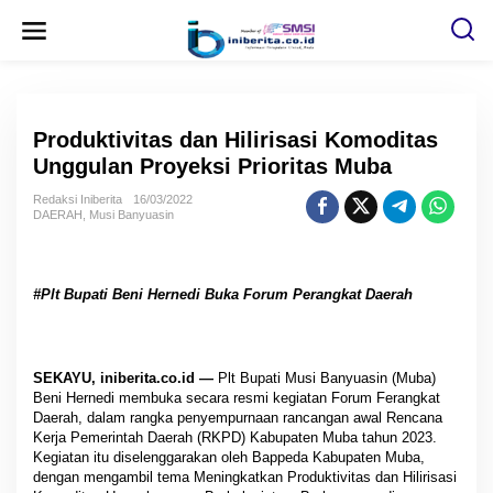
L
e
w
a
t
i
k
e
Produktivitas dan Hilirisasi Komoditas
k
o
Unggulan Proyeksi Prioritas Muba
n
t
Redaksi Iniberita
16/03/2022
e
DAERAH
,
Musi Banyuasin
n
#Plt Bupati Beni Hernedi Buka Forum Perangkat Daerah
SEKAYU, iniberita.co.id —
Plt Bupati Musi Banyuasin (Muba)
Beni Hernedi membuka secara resmi kegiatan Forum Ferangkat
Daerah, dalam rangka penyempurnaan rancangan awal Rencana
Kerja Pemerintah Daerah (RKPD) Kabupaten Muba tahun 2023.
Kegiatan itu diselenggarakan oleh Bappeda Kabupaten Muba,
dengan mengambil tema Meningkatkan Produktivitas dan Hilirisasi