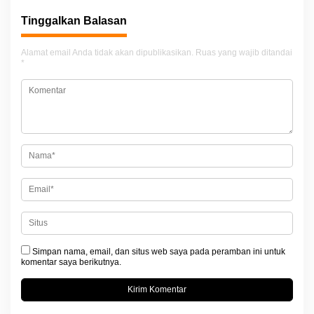
g
Tinggalkan Balasan
a
s
Alamat email Anda tidak akan dipublikasikan.
Ruas yang wajib ditandai
i
*
p
o
s
Simpan nama, email, dan situs web saya pada peramban ini untuk
komentar saya berikutnya.