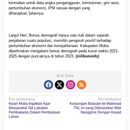
kemudian untuk data angka pengangguran, kemiskinan, gini rasio,
pertumbuhan ekonomi, IPM sesuai dengan yang
diharapkan,”jelasnya.
Lanjut Heri, Bonus demografi hanya satu kali dalam sejarah
perjalanan suatu populasi, memiliki pengaruh positif terhadap
pertumbuhan ekonomi dan kesejahteraan. Kabupaten Muba
diperkirakan mengalami bonus demografi pada kurun waktu 2021-
2025 dengan puncaknya di tahun 2023.
(riil/kominfo)
Ikuti Kami
N
Pos sebelumnya
Pos berikutnya
Kejari Muba Ingatkan Agar
Kunjungan Balasan ke Mabesad
a
Masyarakat Tak Lakukan
TNI, ini yang Dibicarakan Wali
Pembakaran Dalam Pembukaan
Nanggroe Dengan Kasad
v
Lahan
i