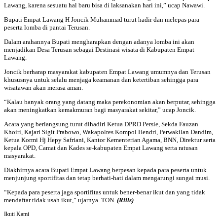
Lawang, karena sesuatu hal baru bisa di laksanakan hari ini,” ucap Nawawi.
Bupati Empat Lawang H Joncik Muhammad turut hadir dan melepas para
peserta lomba di pantai Terusan.
Dalam arahannya Bupati mengharapkan dengan adanya lomba ini akan
menjadikan Desa Terusan sebagai Destinasi wisata di Kabupaten Empat
Lawang.
Joncik berharap masyarakat kabupaten Empat Lawang umumnya dan Terusan
khususnya untuk selalu menjaga keamanan dan ketertiban sehingga para
wisatawan akan merasa aman.
“Kalau banyak orang yang datang maka perekonomian akan berputar, sehingga
akan meningkatkan kemakmuran bagi masyarakat sekitar,” ucap Joncik.
Acara yang berlangsung turut dihadiri Ketua DPRD Persie, Sekda Fauzan
Khoiri, Kajari Sigit Prabowo, Wakapolres Kompol Hendri, Perwakilan Dandim,
Ketua Kormi Hj Hepy Safriani, Kantor Kementerian Agama, BNN, Direktur serta
kepala OPD, Camat dan Kades se-kabupaten Empat Lawang serta ratusan
masyarakat.
Diakhirnya acara Bupati Empat Lawang berpesan kepada para peserta untuk
menjunjung sportifitas dan tetap berhati-hati dalam mengarungi sungai musi.
“Kepada para peserta jaga sportifitas untuk bener-benar ikut dan yang tidak
mendaftar tidak usah ikut,” ujarnya. TON.
(Riils)
Ikuti Kami