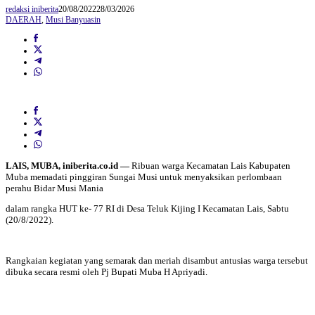
redaksi iniberita
20/08/2022
28/03/2026
DAERAH
,
Musi Banyuasin
LAIS, MUBA, iniberita.co.id —
Ribuan warga Kecamatan Lais Kabupaten
Muba memadati pinggiran Sungai Musi untuk menyaksikan perlombaan
perahu Bidar Musi Mania
dalam rangka HUT ke- 77 RI di Desa Teluk Kijing I Kecamatan Lais, Sabtu
(20/8/2022).
Rangkaian kegiatan yang semarak dan meriah disambut antusias warga tersebut
dibuka secara resmi oleh Pj Bupati Muba H Apriyadi.