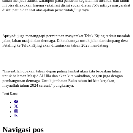
sudah menjadi tradisi, walaupun pada pandemi kegiatan ini ditunda, dan tahun
ini bisa dilakukan, karena vaksinasi disini sudah diatas 75% artinya masyarakat
disini patuh dan taat atas ajakan pemerintah,” ujarnya.
Apriyadi juga menanggapi permintaan masyarakat Teluk Kijing terkait masalah
jalan, lahan masjid, dan dermaga. Dikatakannya untuk jalan dari simpang desa
Petaling ke Teluk Kijing akan dituntaskan tahun 2023 mendatang.
“InsyaAllah doakan, tahun depan paling lambat akan kita bebaskan lahan
untuk halaman Masjid Al-Ulla dan akan kita wakafkan, begitu juga dengan
pembangunan dermaga. Untuk jembatan Rako tahun ini kita kerjakan,
insyaallah tahun 2024 selesai,” pungkasnya.
Ikuti Kami
Navigasi pos