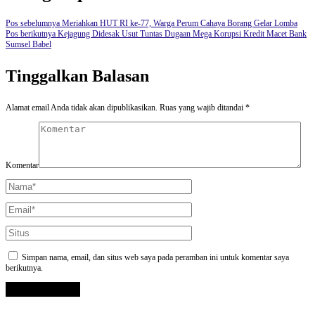
Pos sebelumnya
Meriahkan HUT RI ke-77, Warga Perum Cahaya Borang Gelar Lomba
Pos berikutnya
Kejagung Didesak Usut Tuntas Dugaan Mega Korupsi Kredit Macet Bank
Sumsel Babel
Tinggalkan Balasan
Alamat email Anda tidak akan dipublikasikan.
Ruas yang wajib ditandai
*
Komentar
Simpan nama, email, dan situs web saya pada peramban ini untuk komentar saya
berikutnya.