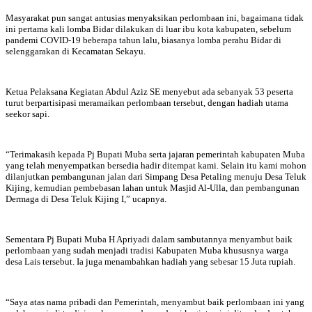
Masyarakat pun sangat antusias menyaksikan perlombaan ini, bagaimana tidak
ini pertama kali lomba Bidar dilakukan di luar ibu kota kabupaten, sebelum
pandemi COVID-19 beberapa tahun lalu, biasanya lomba perahu Bidar di
selenggarakan di Kecamatan Sekayu.
Ketua Pelaksana Kegiatan Abdul Aziz SE menyebut ada sebanyak 53 peserta
turut berpartisipasi meramaikan perlombaan tersebut, dengan hadiah utama
seekor sapi.
“Terimakasih kepada Pj Bupati Muba serta jajaran pemerintah kabupaten Muba
yang telah menyempatkan bersedia hadir ditempat kami. Selain itu kami mohon
dilanjutkan pembangunan jalan dari Simpang Desa Petaling menuju Desa Teluk
Kijing, kemudian pembebasan lahan untuk Masjid Al-Ulla, dan pembangunan
Dermaga di Desa Teluk Kijing I,” ucapnya.
Sementara Pj Bupati Muba H Apriyadi dalam sambutannya menyambut baik
perlombaan yang sudah menjadi tradisi Kabupaten Muba khususnya warga
desa Lais tersebut. Ia juga menambahkan hadiah yang sebesar 15 Juta rupiah.
“Saya atas nama pribadi dan Pemerintah, menyambut baik perlombaan ini yang