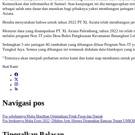
Komunikasi dan informatika di Sumsel. Atas kunjungan ini dia mengucapkan ter
sebagai salah satu dasar dan masukan bagi pihaknya yakni membangun jaringan 
Axiata.
Hendra menyatakan bahwa untuk tahun 2022 PT XL Axiata telah membangun jar
Menurut data yang disampaikan PT. XL Axiata Palembang, tahun 2022 ini telah m
melalui program Non 3T yaitu Desa Bukit Pangkuasan Kecamatan Batanghari Le
Sedangkan 5 site jaringan 4G tambahan yang dibangun diluar Program Non 3T y
Tungkal Jaya. Semua yang dibangun ini termasuk didalam data blankspot yang t
“Tentunya akan menjadi perhatian serius kami dan kami siap membantu untuk 
Ikuti Kami
Navigasi pos
Pos sebelumnya
Muba Masifkan Optimalisasi Pajak Pusat dan Daerah
Pos berikutnya
Muba Expo 2022, Dihibur Artis Hingga Diramaikan Ratusan Tenant UMKM
Tinggalkan Balasan