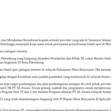
iat Melakukan Koordinasi kepada seluruh provider yang ada di Sumetera Selata
 Sinulingga menjejaki kerja sama untuk percepatan penyelesaian blank spot di Mu
ses jaringan internet.
a Palembang yang langsung disambut Perwakilan dari Pihak XL yakni Hendra Salm
alan Angkatan 45 Kota Palembang.
blank spot jaringan internet di wilayah Kabupaten Musi Banyuasin. Dia memapar
engkap dengan koordinat serta jumlah penduduk yang berdomisili di wilayah blank s
uan atau target pembanguan site plan pembangunan jaringan 4G oleh pihak provi
am CSR PT XL Axiata. Secara prinsip, tambah dia, programnya untuk mempercepat 
 Program Non 3T dan 5 site melalui Program tahunan PT XL Axiata wilayah Sums
23 yang telah ditandatangani langsung oleh PJ Bupati Musi Banyuasin H Apriyadi
Tim Jaringan XL menyambut baik kedatangan Kepala Dinkominfo bersama tim. He