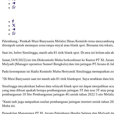
Palembang,- Pemkab Musi Banyuasin Melalui Dinas Kominfo terus menyambung n
ditempuh untuk memupus zona tanpa sinyal atau blank spot. Bersama tim teknis,
Saat ini, beber Sinulingga, masih ada 81 titik blank spot. Di area ini belum ada ak
Jumat,16/9/2022) ini tim Dinkominfo Muba berkordinasi ke Kantor PT XL Axiat
Mulyadi (Manager operation Sumsel Bengkulu) dan tim jaringan PT.Axiata di J
Pada kesempatan ini Kadis Kominfo Muba Herryandi Sinulingga memaparkan zona 
“Di Musi Banyuasin saat ini masih ada 81 titik blankspot. Saya serahkan data l
Sinulingga meyakinkan bahwa data wilayah blank spot ini dapat menjadikan ac
yang mau dibuat apakah berupa pembangunan jaringan 3T dan non 3T atau progr
pembangunan 10 Site Pembangunan jaringan 4G untuk tahun 2022 5 site Melalui
“Kami tadi juga sampaikan usulan pembanguan jaringan internet untuk tahun 20
Muba ini.
Perwakilan Manajemen PT XL Axiata Palembang Hendra Salman dan Mulyadi dan 