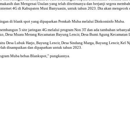
imakasih dan Mengenai Usulan yang telah diterimanya dan berjanji segera membaha
internet 4G di Kabupaten Musi Banyuasin, untuk tahun 2023. Dia akan mengecek 
ingan di blank spot yang dipaparkan Pemkab Muba melalui Dinkominfo Muba.
embangun 5 site jaringan 4G melalui program Non 3T dan ada tambahan sebanyak 5
ko, Desa Muara Merang Kecamatan Bayung Lencir, Desa Bumi Agung Kecamatan La
aitu Desa Lubuk Harjo, Bayung Lencir, Desa Sindang Marga, Bayung Lencir, Kel 
elah disampaikan dan dipaparkan untuk tahun 2023.
program Muba bebas Blankspot,” pungkasnya.