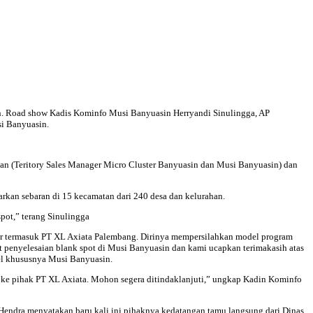
n. Road show Kadis Kominfo Musi Banyuasin Herryandi Sinulingga, AP
si Banyuasin.
an (Teritory Sales Manager Micro Cluster Banyuasin dan Musi Banyuasin) dan
kan sebaran di 15 kecamatan dari 240 desa dan kelurahan.
pot,” terang Sinulingga
der termasuk PT XL Axiata Palembang. Dirinya mempersilahkan model program
penyelesaian blank spot di Musi Banyuasin dan kami ucapkan terimakasih atas
el khususnya Musi Banyuasin.
 ke pihak PT XL Axiata. Mohon segera ditindaklanjuti,” ungkap Kadin Kominfo
ndra menyatakan baru kali ini pihaknya kedatangan tamu langsung dari Dinas