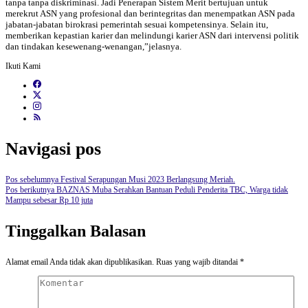
tanpa tanpa diskriminasi. Jadi Penerapan Sistem Merit bertujuan untuk
merekrut ASN yang profesional dan berintegritas dan menempatkan ASN pada
jabatan-jabatan birokrasi pemerintah sesuai kompetensinya. Selain itu,
memberikan kepastian karier dan melindungi karier ASN dari intervensi politik
dan tindakan kesewenang-wenangan,”jelasnya.
Ikuti Kami
Navigasi pos
Pos sebelumnya
Festival Serapungan Musi 2023 Berlangsung Meriah.
Pos berikutnya
BAZNAS Muba Serahkan Bantuan Peduli Penderita TBC, Warga tidak
Mampu sebesar Rp 10 juta
Tinggalkan Balasan
Alamat email Anda tidak akan dipublikasikan.
Ruas yang wajib ditandai
*