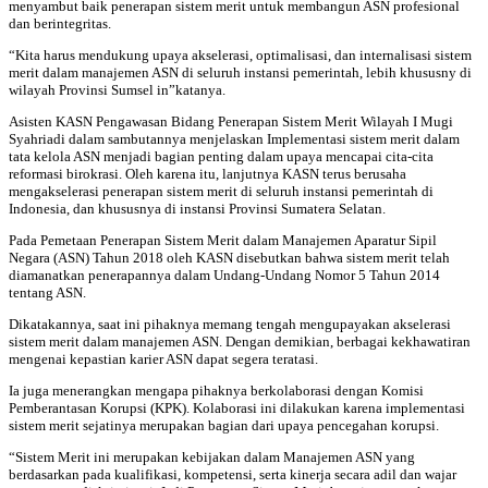
menyambut baik penerapan sistem merit untuk membangun ASN profesional
dan berintegritas.
“Kita harus mendukung upaya akselerasi, optimalisasi, dan internalisasi sistem
merit dalam manajemen ASN di seluruh instansi pemerintah, lebih khususny di
wilayah Provinsi Sumsel in”katanya.
Asisten KASN Pengawasan Bidang Penerapan Sistem Merit Wilayah I Mugi
Syahriadi dalam sambutannya menjelaskan Implementasi sistem merit dalam
tata kelola ASN menjadi bagian penting dalam upaya mencapai cita-cita
reformasi birokrasi. Oleh karena itu, lanjutnya KASN terus berusaha
mengakselerasi penerapan sistem merit di seluruh instansi pemerintah di
Indonesia, dan khususnya di instansi Provinsi Sumatera Selatan.
Pada Pemetaan Penerapan Sistem Merit dalam Manajemen Aparatur Sipil
Negara (ASN) Tahun 2018 oleh KASN disebutkan bahwa sistem merit telah
diamanatkan penerapannya dalam Undang-Undang Nomor 5 Tahun 2014
tentang ASN.
Dikatakannya, saat ini pihaknya memang tengah mengupayakan akselerasi
sistem merit dalam manajemen ASN. Dengan demikian, berbagai kekhawatiran
mengenai kepastian karier ASN dapat segera teratasi.
Ia juga menerangkan mengapa pihaknya berkolaborasi dengan Komisi
Pemberantasan Korupsi (KPK). Kolaborasi ini dilakukan karena implementasi
sistem merit sejatinya merupakan bagian dari upaya pencegahan korupsi.
“Sistem Merit ini merupakan kebijakan dalam Manajemen ASN yang
berdasarkan pada kualifikasi, kompetensi, serta kinerja secara adil dan wajar