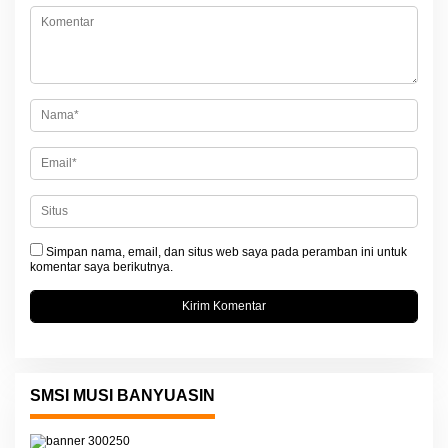
i
p
o
s
Simpan nama, email, dan situs web saya pada peramban ini untuk
komentar saya berikutnya.
SMSI MUSI BANYUASIN