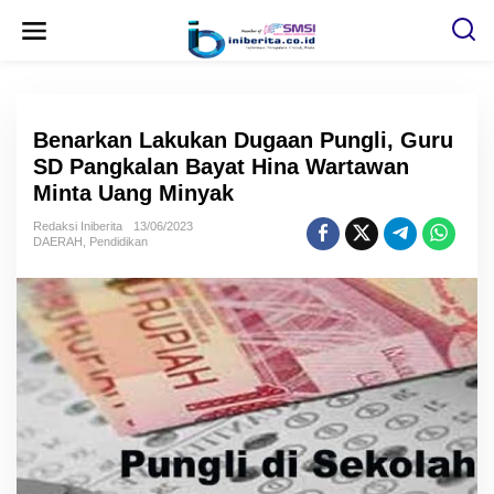
L
e
w
a
t
i
k
e
Benarkan Lakukan Dugaan Pungli, Guru
k
o
SD Pangkalan Bayat Hina Wartawan
n
Minta Uang Minyak
t
e
n
Redaksi Iniberita
13/06/2023
DAERAH
,
Pendidikan