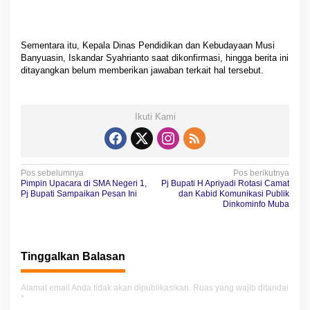
Sementara itu, Kepala Dinas Pendidikan dan Kebudayaan Musi
Banyuasin, Iskandar Syahrianto saat dikonfirmasi, hingga berita ini
ditayangkan belum memberikan jawaban terkait hal tersebut.
Ikuti Kami
N
Pos sebelumnya
Pos berikutnya
Pimpin Upacara di SMA Negeri 1,
Pj Bupati H Apriyadi Rotasi Camat
a
Pj Bupati Sampaikan Pesan Ini
dan Kabid Komunikasi Publik
Dinkominfo Muba
v
i
g
Tinggalkan Balasan
a
Alamat email Anda tidak akan dipublikasikan.
Ruas yang wajib ditandai
s
*