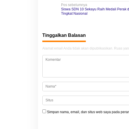
N
Pos sebelumnya
Siswa SDN 10 Sekayu Raih Medali Perak 
a
Tingkat Nasional
v
i
Tinggalkan Balasan
g
a
Alamat email Anda tidak akan dipublikasikan.
Ruas yan
s
i
p
o
s
Simpan nama, email, dan situs web saya pada peram