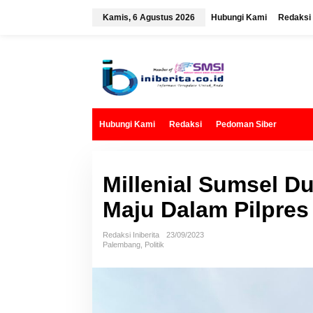
L
e
Kamis, 6 Agustus 2026
Hubungi Kami
Redaksi
w
a
t
i
k
e
k
o
n
t
Hubungi Kami
Redaksi
Pedoman Siber
e
n
Millenial Sumsel 
Maju Dalam Pilpres
Redaksi Iniberita
23/09/2023
Palembang
,
Politik