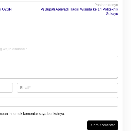
Pos berikutnya
di O2SN
Pj Bupati Apriyadi Hadiri Wisuda ke 14 Politeknik
Sekayu
g wajib ditandai
*
ban ini untuk komentar saya berikutnya.