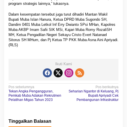
program strategis lainnya,” tukasnya.
Dalam kesempatan tersebut juga turut dihadiri Mantan Wakil
Bupati Muba Islan Hanura, Ketua DPRD Muba Sugondo SH,
Dandim 0401 Muba Letkol Inf Erry Dwianto SPsi MHan, Kapolres
Muba AKBP Imam Safii SIK MSi, Kajari Muba Romy RozaliSH
MH, Ketua Pengadilan Negeri Sekayu Cristo Evert Natanael
Sitorus SH MHum, dan Pj Ketua TP PKK Muba Asna Aini Apriyadi.
(RLS)
Ikuti Kami
N
Pos sebelumnya
Pos berikutnya
Tekan Angka Pengangguran,
Seharian Ngantor di Keluang, Pj
a
Pemkab Muba Adakan Rekrutmen
Bupati Apriyadi Cek
Pelatihan Migas Tahun 2023
Pembangunan Infrastruktur
v
i
g
Tinggalkan Balasan