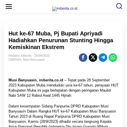
L
e
w
a
t
i
k
e
Hut ke-67 Muba, Pj Bupati Apriyadi
k
Hadiahkan Penurunan Stunting Hingga
o
n
Kemiskinan Ekstrem
t
e
Redaksi Iniberita
28/09/2023
n
DAERAH
,
Musi Banyuasin
Musi Banyuasin, iniberita.co.id
– Tepat pada 28 September
2023 Kabupaten Muba menduduki usia ke-67 tahun, perayaan HUT
Kabupaten Muba ini juga bertepatan dengan peringatan Maulid
Nabi SAW 12 Rabiul Awal 1445 Hijriah.
Dalam kesempatan Sidang Paripurna DPRD Kabupaten Musi
Banyuasin Dalam Rangka HUT ke-67 Kabupaten Musi Banyuasin
Tahun 2023 di Ruang Rapat Paripurna DPRD Kabupaten Musi
Banyuasin, Kamis (28/9/2023) dihadiri secara langsung Kepala
Arsip Nasional Republik Indonesia Drs Imam Gunarto MHum,