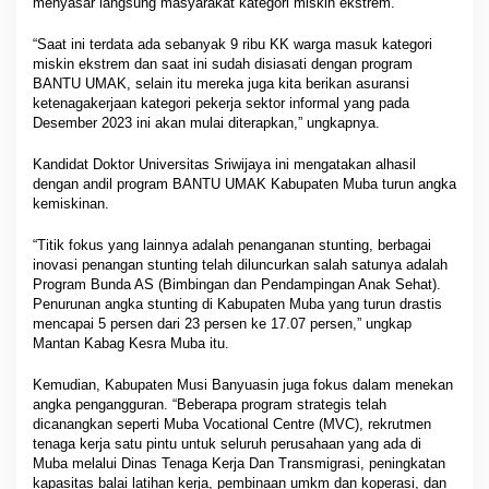
menyasar langsung masyarakat kategori miskin ekstrem.
“Saat ini terdata ada sebanyak 9 ribu KK warga masuk kategori
miskin ekstrem dan saat ini sudah disiasati dengan program
BANTU UMAK, selain itu mereka juga kita berikan asuransi
ketenagakerjaan kategori pekerja sektor informal yang pada
Desember 2023 ini akan mulai diterapkan,” ungkapnya.
Kandidat Doktor Universitas Sriwijaya ini mengatakan alhasil
dengan andil program BANTU UMAK Kabupaten Muba turun angka
kemiskinan.
“Titik fokus yang lainnya adalah penanganan stunting, berbagai
inovasi penangan stunting telah diluncurkan salah satunya adalah
Program Bunda AS (Bimbingan dan Pendampingan Anak Sehat).
Penurunan angka stunting di Kabupaten Muba yang turun drastis
mencapai 5 persen dari 23 persen ke 17.07 persen,” ungkap
Mantan Kabag Kesra Muba itu.
Kemudian, Kabupaten Musi Banyuasin juga fokus dalam menekan
angka pengangguran. “Beberapa program strategis telah
dicanangkan seperti Muba Vocational Centre (MVC), rekrutmen
tenaga kerja satu pintu untuk seluruh perusahaan yang ada di
Muba melalui Dinas Tenaga Kerja Dan Transmigrasi, peningkatan
kapasitas balai latihan kerja, pembinaan umkm dan koperasi, dan