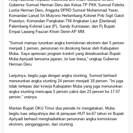
Gubernur Sumsel Herman Deru dan Ketua TP PKK Sumsel Febrita
Lustia Herman Deru, Anggota DPRD Sumsel Muhammad Yaser,
Komandan Lanud Sri Mulyono Herlambang Kolonel Pnb Sigit Gatot
Prasetyo, Komandan Pangkalan TNI Angkatan Laut (Danlanal)
Palembang Kolonel Laut (P), Sandy Kurniawan, dan Pj Bupati
Empat Lawang Fauzan Khoiri Denin AP MM.
“Sumsel mampu turunkan angka kemiskinan ekstrem dari 5 persen
menjadi 1 persen, penurunan ini disokong besar oleh Kabupaten
Muba. Saya apresiasi program konkrit yang direalisasikan Bupati
Muba Apriyadi bersama jajaran, ini luar biasa,” ungkap Gubernur
Herman Deru.
Lanjutnya, begitu juga dengan angka stunting, Sumsel berhasil
menurunkan angka stunting 24 persen menjadi 18 persen. “Ini juga
tidak terlepas dari kinerja Kabupaten Muba yang juga menurunkan
angka stunting mencapai 5 persen yakni dari 23 persen ke 17.07
persen,” urainya.
Mantan Bupati OKU Timur dua periode ini mengatakan, Muba
begitu luas wilayahnya dan di perayaan HUT ke-67 tahun ini Bupati
Apriyadi berhasil menghadiahkan penurunan angka kemiskinan
ekstrem, pengangguran, dan stunting.