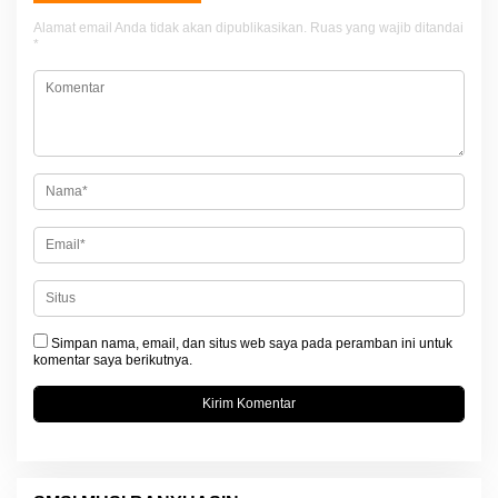
a
Alamat email Anda tidak akan dipublikasikan.
Ruas yang wajib ditandai
s
*
i
p
o
s
Simpan nama, email, dan situs web saya pada peramban ini untuk
komentar saya berikutnya.