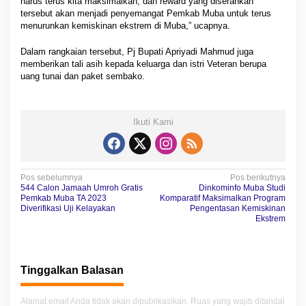
harus terus kita maksimalkan, dan reward yang diserahkan
tersebut akan menjadi penyemangat Pemkab Muba untuk terus
menurunkan kemiskinan ekstrem di Muba,” ucapnya.
Dalam rangkaian tersebut, Pj Bupati Apriyadi Mahmud juga
memberikan tali asih kepada keluarga dan istri Veteran berupa
uang tunai dan paket sembako.
Ikuti Kami
N
Pos sebelumnya
Pos berikutnya
544 Calon Jamaah Umroh Gratis
Dinkominfo Muba Studi
a
Pemkab Muba TA 2023
Komparatif Maksimalkan Program
Diverifikasi Uji Kelayakan
Pengentasan Kemiskinan
v
Ekstrem
i
g
Tinggalkan Balasan
a
s
Alamat email Anda tidak akan dipublikasikan.
Ruas yang wajib ditandai