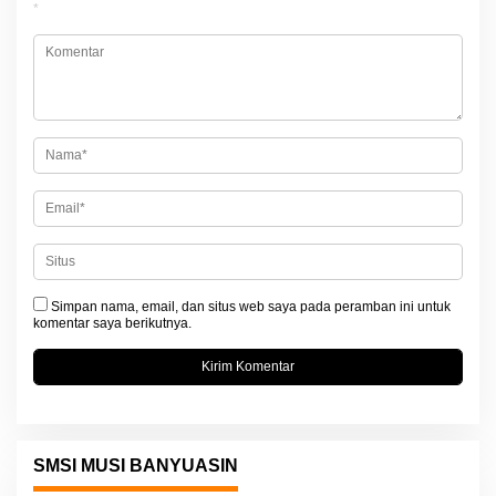
i
*
p
o
s
Simpan nama, email, dan situs web saya pada peramban ini untuk
komentar saya berikutnya.
SMSI MUSI BANYUASIN