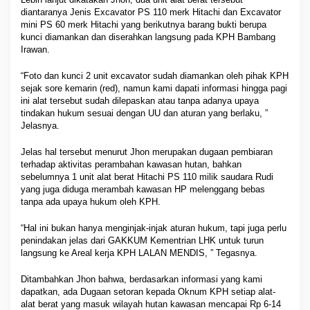
diantaranya Jenis Excavator PS 110 merk Hitachi dan Excavator
mini PS 60 merk Hitachi yang berikutnya barang bukti berupa
kunci diamankan dan diserahkan langsung pada KPH Bambang
Irawan.
“Foto dan kunci 2 unit excavator sudah diamankan oleh pihak KPH
sejak sore kemarin (red), namun kami dapati informasi hingga pagi
ini alat tersebut sudah dilepaskan atau tanpa adanya upaya
tindakan hukum sesuai dengan UU dan aturan yang berlaku, ”
Jelasnya.
Jelas hal tersebut menurut Jhon merupakan dugaan pembiaran
terhadap aktivitas perambahan kawasan hutan, bahkan
sebelumnya 1 unit alat berat Hitachi PS 110 milik saudara Rudi
yang juga diduga merambah kawasan HP melenggang bebas
tanpa ada upaya hukum oleh KPH.
“Hal ini bukan hanya menginjak-injak aturan hukum, tapi juga perlu
penindakan jelas dari GAKKUM Kementrian LHK untuk turun
langsung ke Areal kerja KPH LALAN MENDIS, ” Tegasnya.
Ditambahkan Jhon bahwa, berdasarkan informasi yang kami
dapatkan, ada Dugaan setoran kepada Oknum KPH setiap alat-
alat berat yang masuk wilayah hutan kawasan mencapai Rp 6-14