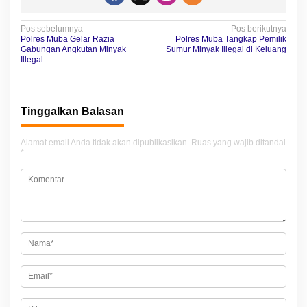
N
Pos sebelumnya
Pos berikutnya
Polres Muba Gelar Razia
Polres Muba Tangkap Pemilik
a
Gabungan Angkutan Minyak
Sumur Minyak Illegal di Keluang
Illegal
v
i
g
Tinggalkan Balasan
a
Alamat email Anda tidak akan dipublikasikan.
Ruas yang wajib ditandai
s
*
i
p
o
s