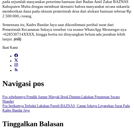
pada sejumlah masyarakat penerima bantuan dari Badan Amil Zakat BAZNAS
Kabupaten Muba dengan membuat skenario bahwa masyarakat secara sukarela
memberikan dana pada oknum pemerintah desa dari alokasi bantuan sebesar Rp
2.500.000,-/orang.
Sementara itu, Kades Bandar Jaya saat dikonfirmasi perihal surat dari
Pemerintah Kecamatan Sekayu tersebut via nomor WhatsApp Messenger nya
+628530714XXXX, hingga berita ini ditayangkan belum ada jawaban lebih
lanjut.
(riil)
Ikuti Kami
Navigasi pos
Pos sebelumnya
Pemilik Sumur Minyak Ilegal Diminta Lakukan Penutupan Secara
Mandiri
Pos berikutnya
Terbukti Lakukan Pungli BAZNAS, Camat Sekayu Layangkan Surat Pada
Kades Bandar Jaya
Tinggalkan Balasan