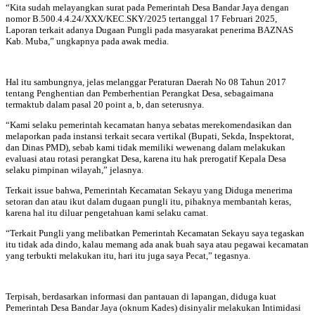
“Kita sudah melayangkan surat pada Pemerintah Desa Bandar Jaya dengan
nomor B.500.4.4.24/XXX/KEC.SKY/2025 tertanggal 17 Februari 2025,
Laporan terkait adanya Dugaan Pungli pada masyarakat penerima BAZNAS
Kab. Muba,” ungkapnya pada awak media.
Hal itu sambungnya, jelas melanggar Peraturan Daerah No 08 Tahun 2017
tentang Penghentian dan Pemberhentian Perangkat Desa, sebagaimana
termaktub dalam pasal 20 point a, b, dan seterusnya.
“Kami selaku pemerintah kecamatan hanya sebatas merekomendasikan dan
melaporkan pada instansi terkait secara vertikal (Bupati, Sekda, Inspektorat,
dan Dinas PMD), sebab kami tidak memiliki wewenang dalam melakukan
evaluasi atau rotasi perangkat Desa, karena itu hak prerogatif Kepala Desa
selaku pimpinan wilayah,” jelasnya.
Terkait issue bahwa, Pemerintah Kecamatan Sekayu yang Diduga menerima
setoran dan atau ikut dalam dugaan pungli itu, pihaknya membantah keras,
karena hal itu diluar pengetahuan kami selaku camat.
“Terkait Pungli yang melibatkan Pemerintah Kecamatan Sekayu saya tegaskan
itu tidak ada dindo, kalau memang ada anak buah saya atau pegawai kecamatan
yang terbukti melakukan itu, hari itu juga saya Pecat,” tegasnya.
Terpisah, berdasarkan informasi dan pantauan di lapangan, diduga kuat
Pemerintah Desa Bandar Jaya (oknum Kades) disinyalir melakukan Intimidasi