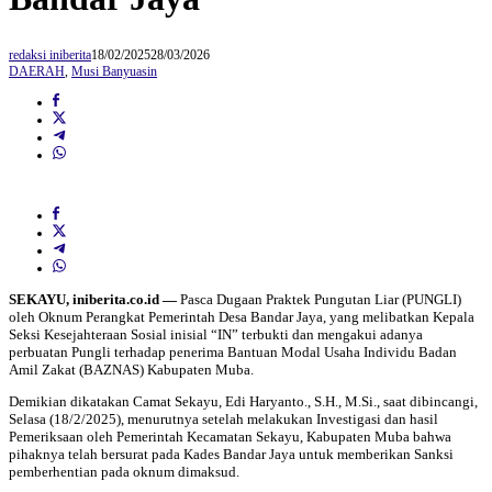
redaksi iniberita
18/02/2025
28/03/2026
DAERAH
,
Musi Banyuasin
SEKAYU, iniberita.co.id —
Pasca Dugaan Praktek Pungutan Liar (PUNGLI)
oleh Oknum Perangkat Pemerintah Desa Bandar Jaya, yang melibatkan Kepala
Seksi Kesejahteraan Sosial inisial “IN” terbukti dan mengakui adanya
perbuatan Pungli terhadap penerima Bantuan Modal Usaha Individu Badan
Amil Zakat (BAZNAS) Kabupaten Muba.
Demikian dikatakan Camat Sekayu, Edi Haryanto., S.H., M.Si., saat dibincangi,
Selasa (18/2/2025), menurutnya setelah melakukan Investigasi dan hasil
Pemeriksaan oleh Pemerintah Kecamatan Sekayu, Kabupaten Muba bahwa
pihaknya telah bersurat pada Kades Bandar Jaya untuk memberikan Sanksi
pemberhentian pada oknum dimaksud.