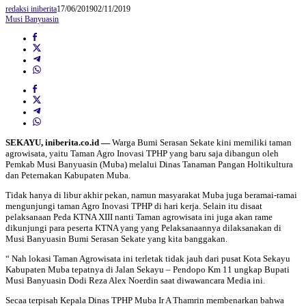
redaksi iniberita
17/06/2019
02/11/2019
Musi Banyuasin
SEKAYU, iniberita.co.id —
Warga Bumi Serasan Sekate kini memiliki taman
agrowisata, yaitu Taman Agro Inovasi TPHP yang baru saja dibangun oleh
Pemkab Musi Banyuasin (Muba) melalui Dinas Tanaman Pangan Holtikultura
dan Peternakan Kabupaten Muba.
Tidak hanya di libur akhir pekan, namun masyarakat Muba juga beramai-ramai
mengunjungi taman Agro Inovasi TPHP di hari kerja. Selain itu disaat
pelaksanaan Peda KTNA XIII nanti Taman agrowisata ini juga akan rame
dikunjungi para peserta KTNA yang yang Pelaksanaannya dilaksanakan di
Musi Banyuasin Bumi Serasan Sekate yang kita banggakan.
“ Nah lokasi Taman Agrowisata ini terletak tidak jauh dari pusat Kota Sekayu
Kabupaten Muba tepatnya di Jalan Sekayu – Pendopo Km 11 ungkap Bupati
Musi Banyuasin Dodi Reza Alex Noerdin saat diwawancara Media ini.
Secaa terpisah Kepala Dinas TPHP Muba Ir A Thamrin membenarkan bahwa