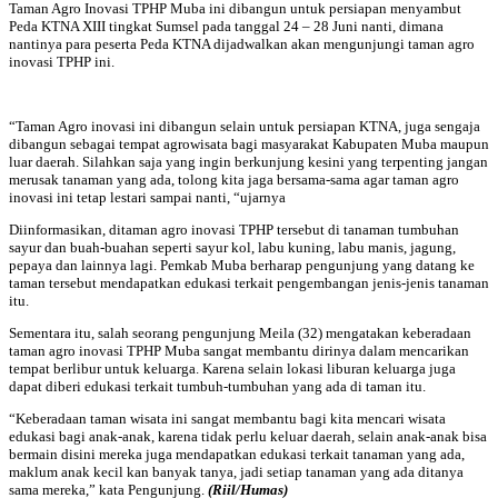
Taman Agro Inovasi TPHP Muba ini dibangun untuk persiapan menyambut
Peda KTNA XIII tingkat Sumsel pada tanggal 24 – 28 Juni nanti, dimana
nantinya para peserta Peda KTNA dijadwalkan akan mengunjungi taman agro
inovasi TPHP ini.
“Taman Agro inovasi ini dibangun selain untuk persiapan KTNA, juga sengaja
dibangun sebagai tempat agrowisata bagi masyarakat Kabupaten Muba maupun
luar daerah. Silahkan saja yang ingin berkunjung kesini yang terpenting jangan
merusak tanaman yang ada, tolong kita jaga bersama-sama agar taman agro
inovasi ini tetap lestari sampai nanti, “ujarnya
Diinformasikan, ditaman agro inovasi TPHP tersebut di tanaman tumbuhan
sayur dan buah-buahan seperti sayur kol, labu kuning, labu manis, jagung,
pepaya dan lainnya lagi. Pemkab Muba berharap pengunjung yang datang ke
taman tersebut mendapatkan edukasi terkait pengembangan jenis-jenis tanaman
itu.
Sementara itu, salah seorang pengunjung Meila (32) mengatakan keberadaan
taman agro inovasi TPHP Muba sangat membantu dirinya dalam mencarikan
tempat berlibur untuk keluarga. Karena selain lokasi liburan keluarga juga
dapat diberi edukasi terkait tumbuh-tumbuhan yang ada di taman itu.
“Keberadaan taman wisata ini sangat membantu bagi kita mencari wisata
edukasi bagi anak-anak, karena tidak perlu keluar daerah, selain anak-anak bisa
bermain disini mereka juga mendapatkan edukasi terkait tanaman yang ada,
maklum anak kecil kan banyak tanya, jadi setiap tanaman yang ada ditanya
sama mereka,” kata Pengunjung.
(Riil/Humas)