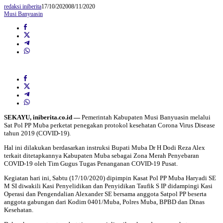
redaksi iniberita
17/10/2020
08/11/2020
Musi Banyuasin
SEKAYU, iniberita.co.id —
Pemerintah Kabupaten Musi Banyuasin melalui
Sat Pol PP Muba perketat penegakan protokol kesehatan Corona Virus Disease
tahun 2019 (COVID-19).
Hal ini dilakukan berdasarkan instruksi Bupati Muba Dr H Dodi Reza Alex
terkait ditetapkannya Kabupaten Muba sebagai Zona Merah Penyebaran
COVID-19 oleh Tim Gugus Tugas Penanganan COVID-19 Pusat.
Kegiatan hari ini, Sabtu (17/10/2020) dipimpin Kasat Pol PP Muba Haryadi SE
M SI diwakili Kasi Penyelidikan dan Penyidikan Taufik S IP didampingi Kasi
Operasi dan Pengendalian Alexander SE bersama anggota Satpol PP beserta
anggota gabungan dari Kodim 0401/Muba, Polres Muba, BPBD dan Dinas
Kesehatan.