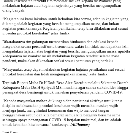
Dalam kesempatan tersebut tim mesosialisasikan kepada masyarakat yang
melakukan hajatan atau kegiatan sejenisnya yang bersifat mengumpulkan
orang banyak.
“Kegiatan ini kami lakukan untuk kebaikan kita semua, adapun kegiatan yang
dilarang adalah kegiatan yang bersifat mengumpulkan massa, dan bukan
kegiatan pernikahannya. Kegiatan pernikahan tetap bisa dilakukan asal sesuai
prosedur protokol kesehatan” jelas Taufik.
Dikatakannya tim gabungan memberikan himbauan dan edukasi kepada
masyarakat secara persuasif untuk sementara waktu ini tidak mendapatkan izin
mengadakan hajatan atau kegiatan yang bersifat mengumpulkan massa, apabila
kedepannya masyarakat masih melakukan kegiatan tersebut selama masa
pandemi, maka akan dikenakan sanksi sesuai peraturan yang berlaku.
“Masyarakat tetap dapat melakukan kegiatan hajatan pernikahan asal sesuai
protokol kesehatan dan tidak mengumpulkan massa,” kata Taufik.
Terpisah Bupati Muba Dr H Dodi Reza Alex Noerdin melalui Sekretaris Daerah
Kabupaten Muba Drs H Apriyadi MSi meminta agar semua stakeholder hingga
perangkat desa bersinergi untuk menekan penyebaran pandemi COVID-19.
“Kepada masyarakat mohon dukungan dan partisipasi aktifnya untuk terus
disiplin melaksanakan protokol kesehatan wajib memakai masker, wajib
menjaga jarak, menghindari kerumunan dan wajib mencuci tangan
menggunakan sabun dan kita berharap semua kita bergerak bersama sama
sehingga upaya penanganan COVID-19 berjalan maksimal, dan ini adalah
untuk kebaikan kita bersama,” tandasnya.
(riil/humas)