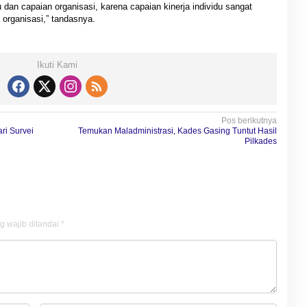
 dan capaian organisasi, karena capaian kinerja individu sangat
 organisasi,” tandasnya.
Ikuti Kami
Pos berikutnya
ri Survei
Temukan Maladministrasi, Kades Gasing Tuntut Hasil
Pilkades
g wajib ditandai
*