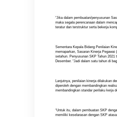
“Jika dalam pembuatan/penyusunan Sasa
maka segala perencanaan dalam mencapa
teratur dan terstruktur serta bekerja komp
Sementara Kepala Bidang Penilaian Ki
memaparkan, Sasaran Kinerja Pegawai (S
setahun. Penyusunan SKP Tahun 2021 terb
Desember. “Jadi dalam satu tahun di bagi
Lanjutnya, penilaian kinerja dilakukan d
diperoleh dengan membandingkan realisas
membandingkan standar perilaku kerja de
“Untuk itu, dalam pembuatan SKP dengan
memiliki keselarasan dengan SKP atasa