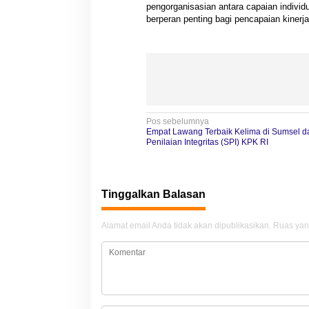
pengorganisasian antara capaian individu
berperan penting bagi pencapaian kinerja
N
Pos sebelumnya
Empat Lawang Terbaik Kelima di Sumsel da
a
Penilaian Integritas (SPI) KPK RI
v
i
Tinggalkan Balasan
g
a
Alamat email Anda tidak akan dipublikasikan.
Ruas yan
s
i
p
o