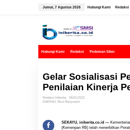
L
e
Jumat, 7 Agustus 2026
Hubungi Kami
Redaksi
w
a
t
i
k
e
k
o
n
t
Hubungi Kami
Redaksi
Pedoman Siber
e
n
Gelar Sosialisasi 
Penilaian Kinerja 
Redaksi Iniberita
06/01/2022
DAERAH
,
Musi Banyuasin
SEKAYU, iniberita.co.id —
Kementerian
(Kemenpan RB) telah menerbitkan Perat