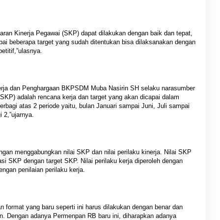
ran Kinerja Pegawai (SKP) dapat dilakukan dengan baik dan tepat,
i beberapa target yang sudah ditentukan bisa dilaksanakan dengan
etitif,”ulasnya.
nerja dan Penghargaan BKPSDM Muba Nasirin SH selaku narasumber
KP) adalah rencana kerja dan target yang akan dicapai dalam
agi atas 2 periode yaitu, bulan Januari sampai Juni, Juli sampai
 2,”ujarnya.
engan menggabungkan nilai SKP dan nilai perilaku kinerja. Nilai SKP
i SKP dengan target SKP. Nilai perilaku kerja diperoleh dengan
ngan penilaian perilaku kerja.
 format yang baru seperti ini harus dilakukan dengan benar dan
n. Dengan adanya Permenpan RB baru ini, diharapkan adanya