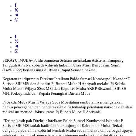
SEKAYU, MUBA- Polda Sumatera Selatan melakukan Asistensi Kampung
Tangguh Anti Narkoba di wilayah hukum Polres Musi Banyuasin, Senin
(14/9/2022) berlangsung di Ruang Rapat Serasan Sekate.
Kegiatan ini dipimpin Direktur Intelkam Polda Sumsel Kombespol Iskandar F
Sutisna SIK MSi dan dihadiri Pj Bupati Muba H Apriyadi melalui Pj Sekda
Muba Musni Wijaya SSos MSi dan Kapolres Muba AKBP Siswandi, SIK SH
MH, Forkopimda dan Kepala Perangkat Daerah Muba.
Pj Sekda Muba Musni Wijaya SSos MSi dalam sambutannya mengatakan
bahwa pencegahan dan pendeteksian dini terhadap peredaran narkoba dan aksi
radikal ini menjadi fokus utama Pj Bupati Muba H Apriyadi.
“Terima kasih pak Direktur Intelkam Polda Sumsel Kombespol Iskandar F
Sutisna SIK MSi sudah hadir dan berkunjung di Kabupaten Muba. Terkait
dengan peredaran narkoba ini Pemkab Muba sudah melakukan berbagai upaya,
salah satunya, untuk pencegahan penggunaan narkoba ini mulai dilakukan