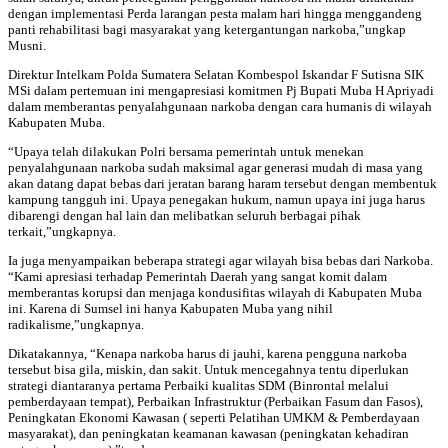
dengan implementasi Perda larangan pesta malam hari hingga menggandeng
panti rehabilitasi bagi masyarakat yang ketergantungan narkoba,”ungkap
Musni.
Direktur Intelkam Polda Sumatera Selatan Kombespol Iskandar F Sutisna SIK
MSi dalam pertemuan ini mengapresiasi komitmen Pj Bupati Muba H Apriyadi
dalam memberantas penyalahgunaan narkoba dengan cara humanis di wilayah
Kabupaten Muba.
“Upaya telah dilakukan Polri bersama pemerintah untuk menekan
penyalahgunaan narkoba sudah maksimal agar generasi mudah di masa yang
akan datang dapat bebas dari jeratan barang haram tersebut dengan membentuk
kampung tangguh ini. Upaya penegakan hukum, namun upaya ini juga harus
dibarengi dengan hal lain dan melibatkan seluruh berbagai pihak
terkait,”ungkapnya.
Ia juga menyampaikan beberapa strategi agar wilayah bisa bebas dari Narkoba.
“Kami apresiasi terhadap Pemerintah Daerah yang sangat komit dalam
memberantas korupsi dan menjaga kondusifitas wilayah di Kabupaten Muba
ini. Karena di Sumsel ini hanya Kabupaten Muba yang nihil
radikalisme,”ungkapnya.
Dikatakannya, “Kenapa narkoba harus di jauhi, karena pengguna narkoba
tersebut bisa gila, miskin, dan sakit. Untuk mencegahnya tentu diperlukan
strategi diantaranya pertama Perbaiki kualitas SDM (Binrontal melalui
pemberdayaan tempat), Perbaikan Infrastruktur (Perbaikan Fasum dan Fasos),
Peningkatan Ekonomi Kawasan ( seperti Pelatihan UMKM & Pemberdayaan
masyarakat), dan peningkatan keamanan kawasan (peningkatan kehadiran