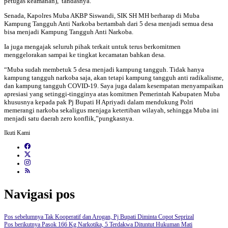
petugas keamanan),”tandasnya.
Senada, Kapolres Muba AKBP Siswandi, SIK SH MH berharap di Muba
Kampung Tangguh Anti Narkoba bertambah dari 5 desa menjadi semua desa
bisa menjadi Kampung Tangguh Anti Narkoba.
Ia juga mengajak seluruh pihak terkait untuk terus berkomitmen
menggelorakan sampai ke tingkat kecamatan bahkan desa.
“Muba sudah membetuk 5 desa menjadi kampung tangguh. Tidak hanya
kampung tangguh narkoba saja, akan tetapi kampung tangguh anti radikalisme,
dan kampung tangguh COVID-19. Saya juga dalam kesempatan menyampaikan
apresiasi yang setinggi-tingginya atas komitmen Pemerintah Kabupaten Muba
khususnya kepada pak Pj Bupati H Apriyadi dalam mendukung Polri
memerangi narkoba sekaligus menjaga ketertiban wilayah, sehingga Muba ini
menjadi satu daerah zero konflik,”pungkasnya.
Ikuti Kami
Navigasi pos
Pos sebelumnya
Tak Kooperatif dan Arogan, Pj Bupati Diminta Copot Seprizal
Pos berikutnya
Pasok 166 Kg Narkotika, 5 Terdakwa Dituntut Hukuman Mati