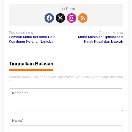
Ikuti Kami
N
Pos sebelumnya
Pos berikutnya
Pemkab Muba bersama Polri
Muba Masifkan Optimalisasi
a
Komitmen Perangi Narkoba
Pajak Pusat dan Daerah
v
i
Tinggalkan Balasan
g
a
Alamat email Anda tidak akan dipublikasikan.
Ruas yang wajib ditandai
*
s
i
p
o
s