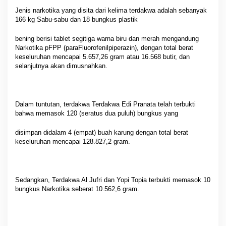
Jenis narkotika yang disita dari kelima terdakwa adalah sebanyak
166 kg Sabu-sabu dan 18 bungkus plastik
bening berisi tablet segitiga warna biru dan merah mengandung
Narkotika pFPP (paraFluorofenilpiperazin), dengan total berat
keseluruhan mencapai 5.657,26 gram atau 16.568 butir, dan
selanjutnya akan dimusnahkan.
Dalam tuntutan, terdakwa Terdakwa Edi Pranata telah terbukti
bahwa memasok 120 (seratus dua puluh) bungkus yang
disimpan didalam 4 (empat) buah karung dengan total berat
keseluruhan mencapai 128.827,2 gram.
Sedangkan, Terdakwa Al Jufri dan Yopi Topia terbukti memasok 10
bungkus Narkotika seberat 10.562,6 gram.