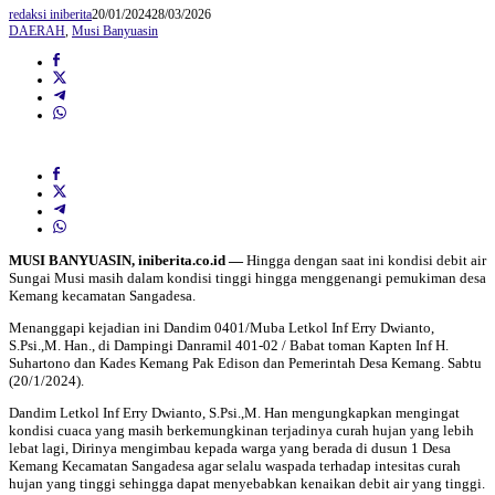
redaksi iniberita
20/01/2024
28/03/2026
DAERAH
,
Musi Banyuasin
MUSI BANYUASIN, iniberita.co.id —
Hingga dengan saat ini kondisi debit air
Sungai Musi masih dalam kondisi tinggi hingga menggenangi pemukiman desa
Kemang kecamatan Sangadesa.
Menanggapi kejadian ini Dandim 0401/Muba Letkol Inf Erry Dwianto,
S.Psi.,M. Han., di Dampingi Danramil 401-02 / Babat toman Kapten Inf H.
Suhartono dan Kades Kemang Pak Edison dan Pemerintah Desa Kemang. Sabtu
(20/1/2024).
Dandim Letkol Inf Erry Dwianto, S.Psi.,M. Han mengungkapkan mengingat
kondisi cuaca yang masih berkemungkinan terjadinya curah hujan yang lebih
lebat lagi, Dirinya mengimbau kepada warga yang berada di dusun 1 Desa
Kemang Kecamatan Sangadesa agar selalu waspada terhadap intesitas curah
hujan yang tinggi sehingga dapat menyebabkan kenaikan debit air yang tinggi.